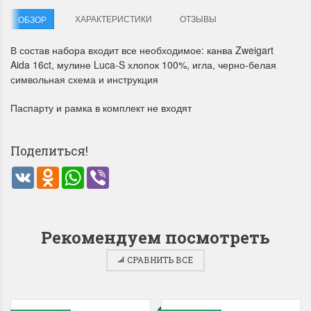
ХАРАКТЕРИСТИКИ
ОТЗЫВЫ
ОБЗОР
В состав набора входит все необходимое: канва Zweigart
Aida 16ct, мулине Luca-S хлопок 100%, игла, черно-белая
символьная схема и инструкция
Паспарту и рамка в комплект не входят
Летние Скидки
Раритеты Дим. 
!! СКИДКА 20% ‼️ с 1 до 3 июня в
На сайте пополнение н
Поделиться!
честь первого летнего дня
Dimensions американско
Чудетство...
Спешите купить...
VK
Odnoklassniki
WhatsApp
Viber
ПОДРОБНЕЕ
ПОДРОБНЕЕ
Анастасия Туманова
Анастасия Туманова
Рекомендуем посмотреть
1 июня 2024 11:29
22 мая 2024 13:01
СРАВНИТЬ ВСЕ