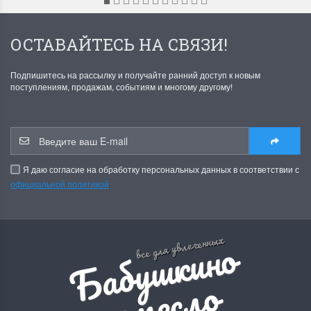
ОСТАВАЙТЕСЬ НА СВЯЗИ!
Подпишитесь на рассылку и получайте ранний доступ к новым
поступлениям, продажам, событиям и многому другому!
Я даю согласие на обработку персональных данных в соответствии с
официальной политикой
Б
а
б
у
ш
к
и
н
о
р
е
м
е
с
л
все для увлеченных
о