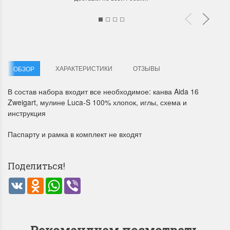
ХАРАКТЕРИСТИКИ
ОТЗЫВЫ
ОБЗОР
Летние Скидки
Раритеты Дим. 
В состав набора входит все необходимое: канва Aida 16
Zweigart, мулине Luca-S 100% хлопок, иглы, схема и
!! СКИДКА 20% ‼️ с 1 до 3 июня в
На сайте пополнение н
инструкция
честь первого летнего дня
Dimensions американско
Чудетство...
Спешите купить...
Паспарту и рамка в комплект не входят
ПОДРОБНЕЕ
ПОДРОБНЕЕ
Поделиться!
Анастасия Туманова
Анастасия Туманова
1 июня 2024 11:29
22 мая 2024 13:01
VK
Odnoklassniki
WhatsApp
Viber
Рекомендуем посмотреть