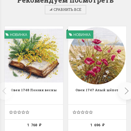
СРАВНИТЬ ВСЕ
Dimensions 35231
Dimensio
НОВИНКА
НОВИНКА
Willow Swan
13648USA 
(Ива-лебедь)
Bear and C
(Белый м
с
Хороший набор
медвежат
Отличный набор, канва,
нитки и схема, всё в
отличном состоянии.
Красивый на
Ларина Евгения
Овен 1748 Поэзия весны
Овен 1747 Алый шёпот
Очень красивый 
1 апреля 2026 14:55
раритетный сюж
комплектация хо
Ларина Евген
1 апреля 2026 1
1 760
1 696
₽
₽