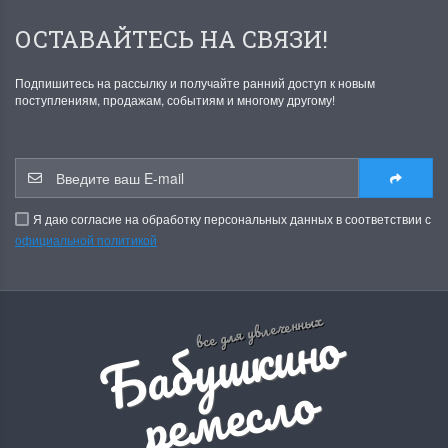
ОСТАВАЙТЕСЬ НА СВЯЗИ!
Подпишитесь на рассылку и получайте ранний доступ к новым
поступлениям, продажам, событиям и многому другому!
Я даю согласие на обработку персональных данных в соответствии с
официальной политикой
Б
а
б
у
ш
к
и
н
о
р
е
м
е
с
л
все для увлеченных
о