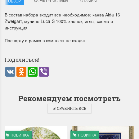
ХАРАКТЕРИСТИКИ
ОТЗЫВЫ
ОБЗОР
В состав набора входит все необходимое: канва Aida 16
Zweigart, мулине Luca-S 100% хлопок, иглы, схема и
инструкция
Паспарту и рамка в комплект не входят
Летние Скидки
Раритеты Дим. 
Поделиться!
!! СКИДКА 20% ‼️ с 1 до 3 июня в
На сайте пополнение н
VK
Odnoklassniki
WhatsApp
Viber
честь первого летнего дня
Dimensions американско
Чудетство...
Спешите купить...
ПОДРОБНЕЕ
ПОДРОБНЕЕ
Рекомендуем посмотреть
Анастасия Туманова
Анастасия Туманова
1 июня 2024 11:29
22 мая 2024 13:01
СРАВНИТЬ ВСЕ
НОВИНКА
НОВИНКА