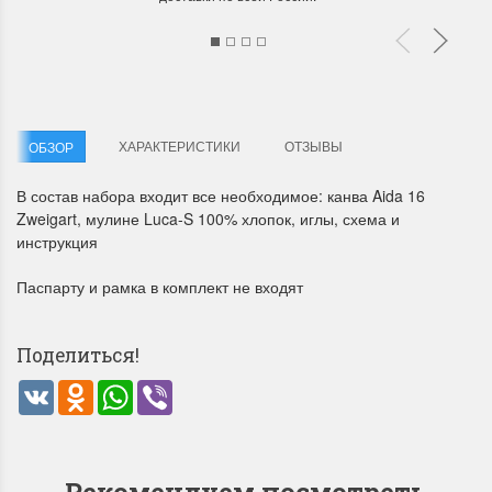
ХАРАКТЕРИСТИКИ
ОТЗЫВЫ
ОБЗОР
Летние Скидки
Раритеты Дим. 
В состав набора входит все необходимое: канва Aida 16
Zweigart, мулине Luca-S 100% хлопок, иглы, схема и
!! СКИДКА 20% ‼️ с 1 до 3 июня в
На сайте пополнение н
инструкция
честь первого летнего дня
Dimensions американско
Чудетство...
Спешите купить...
Паспарту и рамка в комплект не входят
ПОДРОБНЕЕ
ПОДРОБНЕЕ
Поделиться!
Анастасия Туманова
Анастасия Туманова
1 июня 2024 11:29
22 мая 2024 13:01
VK
Odnoklassniki
WhatsApp
Viber
Рекомендуем посмотреть