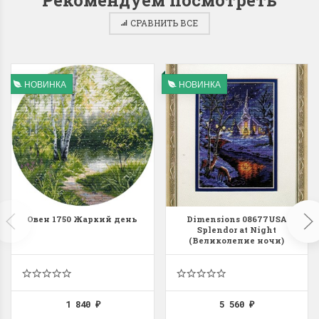
СРАВНИТЬ ВСЕ
Dimensions 35231
Dimensio
НОВИНКА
НОВИНКА
Willow Swan
13648USA 
(Ива-лебедь)
Bear and C
(Белый м
с
Хороший набор
медвежат
Отличный набор, канва,
нитки и схема, всё в
отличном состоянии.
Красивый на
Ларина Евгения
Овен 1750 Жаркий день
Dimensions 08677USA
Очень красивый 
Splendor at Night
1 апреля 2026 14:55
раритетный сюж
(Великолепие ночи)
комплектация хо
Ларина Евген
1 апреля 2026 1
1 840
5 560
₽
₽