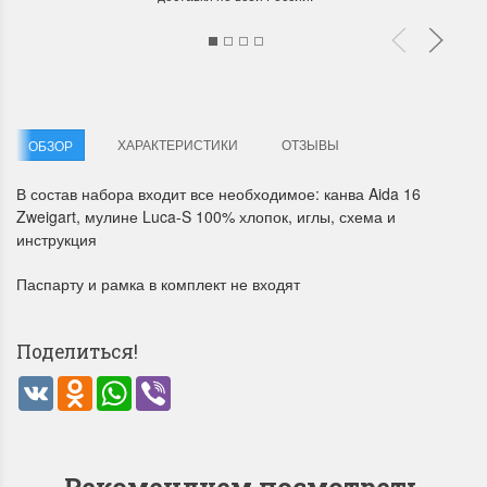
ХАРАКТЕРИСТИКИ
ОТЗЫВЫ
ОБЗОР
Летние Скидки
Раритеты Дим. 
В состав набора входит все необходимое: канва Aida 16
Zweigart, мулине Luca-S 100% хлопок, иглы, схема и
!! СКИДКА 20% ‼️ с 1 до 3 июня в
На сайте пополнение н
инструкция
честь первого летнего дня
Dimensions американско
Чудетство...
Спешите купить...
Паспарту и рамка в комплект не входят
ПОДРОБНЕЕ
ПОДРОБНЕЕ
Поделиться!
Анастасия Туманова
Анастасия Туманова
1 июня 2024 11:29
22 мая 2024 13:01
VK
Odnoklassniki
WhatsApp
Viber
Рекомендуем посмотреть