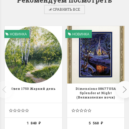
СРАВНИТЬ ВСЕ
Dimensions 35231
Dimensio
НОВИНКА
НОВИНКА
Willow Swan
13648USA 
(Ива-лебедь)
Bear and C
(Белый м
с
Хороший набор
медвежат
Отличный набор, канва,
нитки и схема, всё в
отличном состоянии.
Красивый на
Ларина Евгения
Овен 1750 Жаркий день
Dimensions 08677USA
Очень красивый 
Splendor at Night
1 апреля 2026 14:55
раритетный сюж
(Великолепие ночи)
комплектация хо
Ларина Евген
1 апреля 2026 1
1 840
5 560
₽
₽