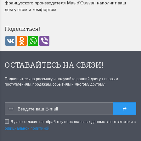
французского производителя Mas d'Ousvan наполнит ваш
дом уютом и комфортом
Поделиться!
VK
Odnoklassniki
WhatsApp
Viber
Летние Скидки
Раритеты Дим. 
ОСТАВАЙТЕСЬ НА СВЯЗИ!
!! СКИДКА 20% ‼️ с 1 до 3 июня в
На сайте пополнение н
честь первого летнего дня
Dimensions американско
Чудетство...
Спешите купить...
Подпишитесь на рассылку и получайте ранний доступ к новым
поступлениям, продажам, событиям и многому другому!
ПОДРОБНЕЕ
ПОДРОБНЕЕ
Анастасия Туманова
Анастасия Туманова
1 июня 2024 11:29
22 мая 2024 13:01
Я даю согласие на обработку персональных данных в соответствии с
официальной политикой