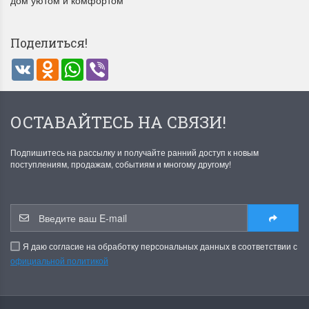
дом уютом и комфортом
Поделиться!
VK
Odnoklassniki
WhatsApp
Viber
Летние Скидки
Раритеты Дим. 
ОСТАВАЙТЕСЬ НА СВЯЗИ!
!! СКИДКА 20% ‼️ с 1 до 3 июня в
На сайте пополнение н
Подпишитесь на рассылку и получайте ранний доступ к новым
честь первого летнего дня
Dimensions американско
поступлениям, продажам, событиям и многому другому!
Чудетство...
Спешите купить...
ПОДРОБНЕЕ
ПОДРОБНЕЕ
Анастасия Туманова
Анастасия Туманова
1 июня 2024 11:29
22 мая 2024 13:01
Я даю согласие на обработку персональных данных в соответствии с
официальной политикой