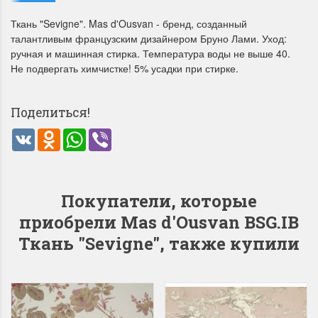
Ткань "Sevigne". Mas d'Ousvan - бренд, созданный
талантливым французским дизайнером Бруно Лами. Уход:
ручная и машинная стирка. Температура воды не выше 40.
Не подвергать химчистке! 5% усадки при стирке.
Поделиться!
Летние Скидки
Раритеты Дим. 
VK
Odnoklassniki
WhatsApp
Viber
!! СКИДКА 20% ‼️ с 1 до 3 июня в
На сайте пополнение н
честь первого летнего дня
Dimensions американско
Чудетство...
Спешите купить...
Покупатели, которые
ПОДРОБНЕЕ
ПОДРОБНЕЕ
приобрели Mas d'Ousvan BSG.IB
Анастасия Туманова
Анастасия Туманова
Ткань "Sevigne", также купили
1 июня 2024 11:29
22 мая 2024 13:01