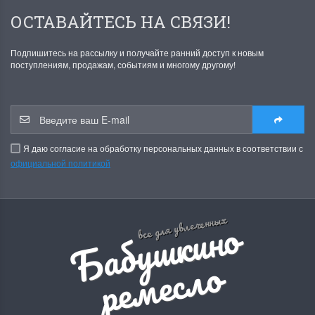
ОСТАВАЙТЕСЬ НА СВЯЗИ!
Подпишитесь на рассылку и получайте ранний доступ к новым
поступлениям, продажам, событиям и многому другому!
Я даю согласие на обработку персональных данных в соответствии с
официальной политикой
Б
а
б
у
ш
к
и
н
о
р
е
м
е
с
л
все для увлеченных
о