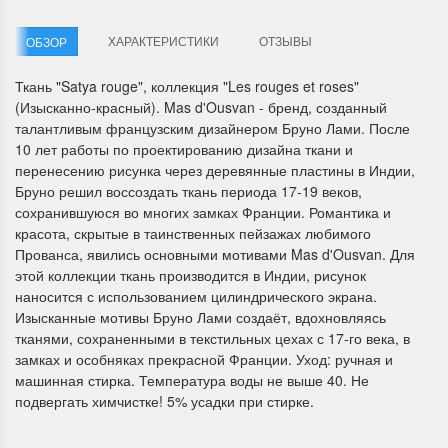
ХАРАКТЕРИСТИКИ
ОТЗЫВЫ
ОБЗОР
Ткань "Satya rouge", коллекция "Les rouges et roses"
(Изысканно-красный). Mas d'Ousvan - бренд, созданный
талантливым французским дизайнером Бруно Лами. После
10 лет работы по проектированию дизайна ткани и
Летние Скидки
Раритеты Дим. 
перенесению рисунка через деревянные пластины в Индии,
Бруно решил воссоздать ткань периода 17-19 веков,
!! СКИДКА 20% ‼️ с 1 до 3 июня в
На сайте пополнение н
сохранившуюся во многих замках Франции. Романтика и
честь первого летнего дня
Dimensions американско
красота, скрытые в таинственных пейзажах любимого
Чудетство...
Спешите купить...
Прованса, явились основными мотивами Mas d'Ousvan. Для
этой коллекции ткань производится в Индии, рисунок
ПОДРОБНЕЕ
ПОДРОБНЕЕ
наносится с использованием цилиндрического экрана.
Изысканные мотивы Бруно Лами создаёт, вдохновляясь
Анастасия Туманова
Анастасия Туманова
тканями, сохраненными в текстильных цехах с 17-го века, в
1 июня 2024 11:29
22 мая 2024 13:01
замках и особняках прекрасной Франции. Уход: ручная и
машинная стирка. Температура воды не выше 40. Не
подвергать химчистке! 5% усадки при стирке.