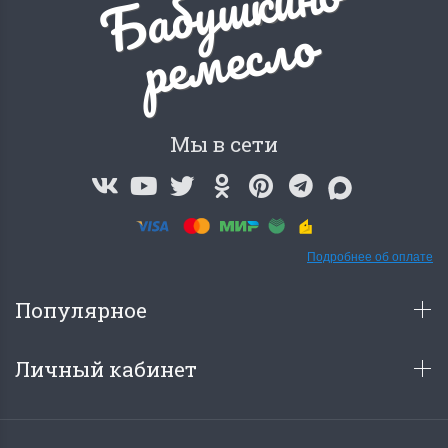
Б
а
б
у
ш
к
и
н
о
р
е
м
е
с
л
о
Мы в сети
Подробнее об оплате
Популярное
Личный кабинет