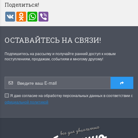
Поделиться!
VK
Odnoklassniki
WhatsApp
Viber
Dimensions 35231
Dimensio
ОСТАВАЙТЕСЬ НА СВЯЗИ!
Willow Swan
13648USA 
(Ива-лебедь)
Bear and C
Подпишитесь на рассылку и получайте ранний доступ к новым
(Белый м
поступлениям, продажам, событиям и многому другому!
с
Хороший набор
медвежат
Отличный набор, канва,
нитки и схема, всё в
отличном состоянии.
Красивый на
Ларина Евгения
Я даю согласие на обработку персональных данных в соответствии с
Очень красивый 
1 апреля 2026 14:55
официальной политикой
раритетный сюж
комплектация хо
Ларина Евген
1 апреля 2026 1
все для увлеченных