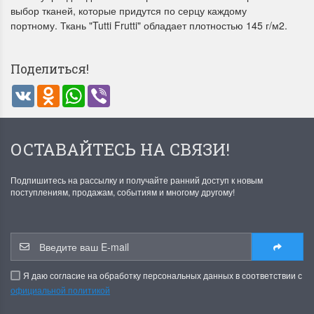
выбор тканей, которые придутся по серцу каждому
портному. Ткань "Tutti Frutti" обладает плотностью 145 г/м2.
Поделиться!
VK
Odnoklassniki
WhatsApp
Viber
Летние Скидки
Раритеты Дим. 
!! СКИДКА 20% ‼️ с 1 до 3 июня в
На сайте пополнение н
ОСТАВАЙТЕСЬ НА СВЯЗИ!
честь первого летнего дня
Dimensions американско
Чудетство...
Спешите купить...
Подпишитесь на рассылку и получайте ранний доступ к новым
поступлениям, продажам, событиям и многому другому!
ПОДРОБНЕЕ
ПОДРОБНЕЕ
Анастасия Туманова
Анастасия Туманова
1 июня 2024 11:29
22 мая 2024 13:01
Я даю согласие на обработку персональных данных в соответствии с
официальной политикой