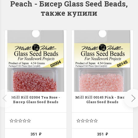
Peach - Бисер Glass Seed Beads,
также купили
Dimensions 35231
Dimensio
Willow Swan
13648USA 
(Ива-лебедь)
Bear and C
(Белый м
с
Хороший набор
медвежат
Отличный набор, канва,
нитки и схема, всё в
отличном состоянии.
Красивый на
Ларина Евгения
Очень красивый 
Mill Hill 02004 Tea Rose -
Mill Hill 00145 Pink - Бисер
1 апреля 2026 14:55
Бисер Glass Seed Beads
Glass Seed Beads
раритетный сюж
комплектация хо
Ларина Евген
1 апреля 2026 1
351
351
₽
₽