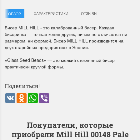
ХАРАКТЕРИСТИКИ
ОТЗЫВЫ
ОБЗОР
Бисер MILL HILL - это калиброванный бисер. Каждая
бисеринка — точная копия других, ничем не отличается ни
размером, ни формой. Бисер MILL HILL производится на
двух старейших предприятиях в Японии.
Летние Скидки
Раритеты Дим. 
«Glass Seed Beads» — это мелкий стеклянный бисер
!! СКИДКА 20% ‼️ с 1 до 3 июня в
На сайте пополнение н
практически круглой формы.
честь первого летнего дня
Dimensions американско
Чудетство...
Спешите купить...
Поделиться!
ПОДРОБНЕЕ
ПОДРОБНЕЕ
VK
Odnoklassniki
WhatsApp
Viber
Анастасия Туманова
Анастасия Туманова
1 июня 2024 11:29
22 мая 2024 13:01
Покупатели, которые
приобрели Mill Hill 00148 Pale