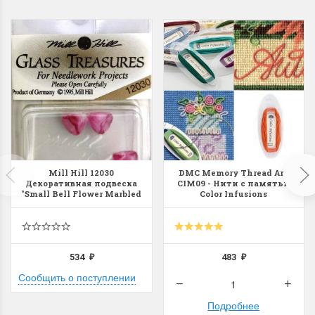
Dimensions 35231
Dimensio
Willow Swan
13648USA 
(Ива-лебедь)
Bear and C
(Белый м
с
Хороший набор
медвежат
Отличный набор, канва,
Mill Hill 12030
DMC Memory Thread Art.
нитки и схема, всё в
Декоративная подвеска
CIM09 - Нити с памятью
отличном состоянии.
"Small Bell Flower Marbled
Color Infusions
Rose"
Красивый на
Ларина Евгения
Очень красивый 
1 апреля 2026 14:55
раритетный сюж
комплектация хо
534
483
₽
₽
Ларина Евген
Сообщить о поступлении
1 апреля 2026 1
Подробнее