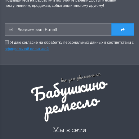
поступлениям, продажам, событиям и многому другому!
Я даю согласие на обработку персональных данных в соответствии с
официальной политикой
Б
а
б
у
ш
к
и
н
о
р
е
м
е
с
л
все для увлеченных
о
Мы в сети