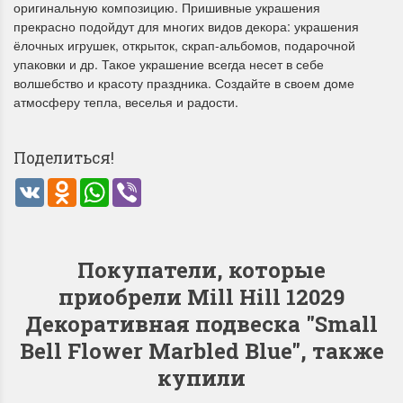
оригинальную композицию. Пришивные украшения
прекрасно подойдут для многих видов декора: украшения
ёлочных игрушек, открыток, скрап-альбомов, подарочной
упаковки и др. Такое украшение всегда несет в себе
волшебство и красоту праздника. Создайте в своем доме
атмосферу тепла, веселья и радости.
Летние Скидки
Раритеты Дим. 
Поделиться!
!! СКИДКА 20% ‼️ с 1 до 3 июня в
На сайте пополнение н
VK
Odnoklassniki
WhatsApp
Viber
честь первого летнего дня
Dimensions американско
Чудетство...
Спешите купить...
ПОДРОБНЕЕ
ПОДРОБНЕЕ
Покупатели, которые
приобрели Mill Hill 12029
Анастасия Туманова
Анастасия Туманова
1 июня 2024 11:29
22 мая 2024 13:01
Декоративная подвеска "Small
Bell Flower Marbled Blue", также
купили