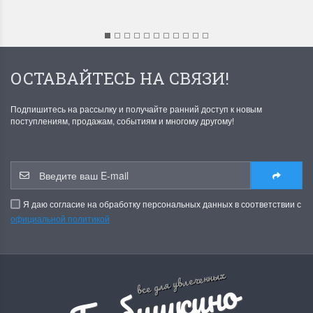
ОСТАВАЙТЕСЬ НА СВЯЗИ!
Подпишитесь на рассылку и получайте ранний доступ к новым
поступлениям, продажам, событиям и многому другому!
Я даю согласие на обработку персональных данных в соответствии с
официальной политикой
Б
а
б
у
ш
к
и
н
о
р
е
м
е
с
л
все для увлеченных