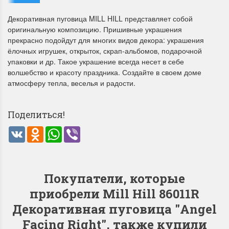
Декоративная пуговица MILL HILL представляет собой
оригинальную композицию. Пришивные украшения
прекрасно подойдут для многих видов декора: украшения
ёлочных игрушек, открыток, скрап-альбомов, подарочной
упаковки и др. Такое украшение всегда несет в себе
волшебство и красоту праздника. Создайте в своем доме
атмосферу тепла, веселья и радости.
Летние Скидки
Раритеты Дим. 
!! СКИДКА 20% ‼️ с 1 до 3 июня в
На сайте пополнение н
Поделиться!
честь первого летнего дня
Dimensions американско
Чудетство...
Спешите купить...
VK
Odnoklassniki
WhatsApp
Viber
ПОДРОБНЕЕ
ПОДРОБНЕЕ
Анастасия Туманова
Анастасия Туманова
Покупатели, которые
1 июня 2024 11:29
22 мая 2024 13:01
приобрели Mill Hill 86011R
Декоративная пуговица "Angel
Facing Right", также купили