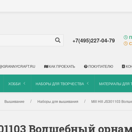
П
+7(495)227-04-79
С
@GRANNYCRAFT.RU
КАК ПРОЕХАТЬ
ПОКУПАТЕЛЮ
КО
ХОББИ
НАБОРЫ ДЛЯ ТВОРЧЕСТВА
МАТЕРИАЛЫ ДЛЯ 
Вышивание
Наборы для вышивания
Mill Hill JS301103 Вол
S301103 Волшебный орн