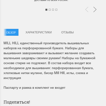
ХАРАКТЕРИСТИКИ
ОТЗЫВЫ
ОБЗОР
Летние Скидки
Раритеты Дим. 
MILL HILL единственный производитель вышивальных
наборов на перфорированной бумаге. Наборы для
!! СКИДКА 20% ‼️ с 1 до 3 июня в
На сайте пополнение н
вышивания завораживают и вызывают желание создавать
честь первого летнего дня
Dimensions американско
маленькие шедевры своими руками! Наборы на бумажной
Чудетство...
Спешите купить...
основе стирке не подлежат. В состав набора входит все
ПОДРОБНЕЕ
ПОДРОБНЕЕ
необходимое для вышивания: перфорированная бумага,
хлопковые нитки мулине, бисер Mill Hill, иглы, схема и
Анастасия Туманова
Анастасия Туманова
инструкция
1 июня 2024 11:29
22 мая 2024 13:01
Паспарту и рамка в комплект не входят
Поделиться!