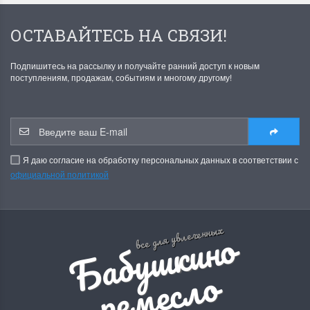
ОСТАВАЙТЕСЬ НА СВЯЗИ!
Подпишитесь на рассылку и получайте ранний доступ к новым
поступлениям, продажам, событиям и многому другому!
Я даю согласие на обработку персональных данных в соответствии с
официальной политикой
Б
а
б
у
ш
к
и
н
о
р
е
м
е
с
л
все для увлеченных
о