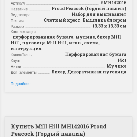
#MH142016
Артикул
Proud Peacock (Гордый павлин)
Название
Набор для вышивания
Вид товара
Счетный крест, Вышивка бисером
Техника
13.33 x 13.33 см
Размер
Комплектация
перфорированная бумага, мулине, бисер Mill
Hill, пуговица Mill Hill, иглы, схема,
инструкция
Перфорированная бумага
Канва/Ткань
14ct
Каунт
Мулине
Нитки
Бисер, Декоративная пуговица
Доп. элементы
Подробнее
Купить Mill Hill MH142016 Proud
Peacock (Гордый павлин)