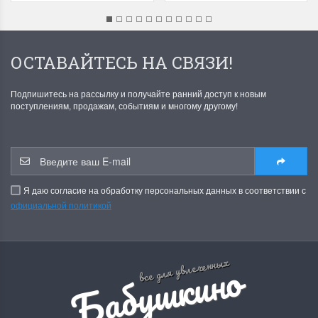
ОСТАВАЙТЕСЬ НА СВЯЗИ!
Подпишитесь на рассылку и получайте ранний доступ к новым
поступлениям, продажам, событиям и многому другому!
Я даю согласие на обработку персональных данных в соответствии с
официальной политикой
Б
а
б
у
ш
к
и
н
о
р
е
м
е
с
л
все для увлеченных