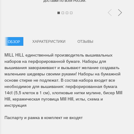
доставки по всей России.
ХАРАКТЕРИСТИКИ
ОТЗЫВЫ
ОБЗОР
Летние Скидки
Раритеты Дим. 
MILL HILL единственный производитель вышивальных
!! СКИДКА 20% ‼️ с 1 до 3 июня в
На сайте пополнение н
наборов на перфорированной бумаге. Наборы для
честь первого летнего дня
Dimensions американско
вышивания завораживают и вызывают желание создавать
Чудетство...
Спешите купить...
маленькие шедевры своими руками! Наборы на бумажной
основе стирке не подлежат. В состав набора входит все
ПОДРОБНЕЕ
ПОДРОБНЕЕ
необходимое для вышивания: перфорированная бумага
14ct (5,5 клеток в 1 см), хлопковые нитки мулине, бисер Mill
Анастасия Туманова
Анастасия Туманова
Hill, керамическая пуговица Mill Hill, иглы, схема и
1 июня 2024 11:29
22 мая 2024 13:01
инструкция
Паспарту и рамка в комплект не входят