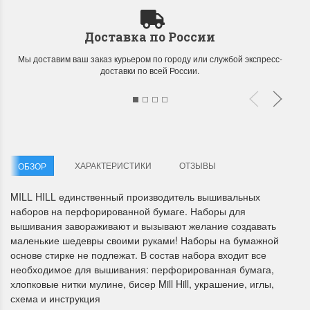
Доставка по России
Мы доставим ваш заказ курьером по городу или службой экспресс-
доставки по всей России.
Летние Скидки
Раритеты Дим. 
!! СКИДКА 20% ‼️ с 1 до 3 июня в
На сайте пополнение н
честь первого летнего дня
Dimensions американско
ХАРАКТЕРИСТИКИ
ОТЗЫВЫ
ОБЗОР
Чудетство...
Спешите купить...
ПОДРОБНЕЕ
ПОДРОБНЕЕ
MILL HILL единственный производитель вышивальных
наборов на перфорированной бумаге. Наборы для
вышивания завораживают и вызывают желание создавать
Анастасия Туманова
Анастасия Туманова
маленькие шедевры своими руками! Наборы на бумажной
1 июня 2024 11:29
22 мая 2024 13:01
основе стирке не подлежат. В состав набора входит все
необходимое для вышивания: перфорированная бумага,
хлопковые нитки мулине, бисер Mill Hill, украшение, иглы,
схема и инструкция