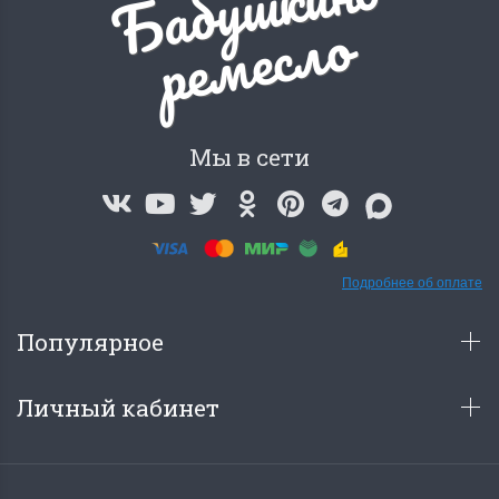
Б
а
б
у
ш
к
и
н
о
р
е
м
е
с
л
о
Мы в сети
Подробнее об оплате
Популярное
Личный кабинет