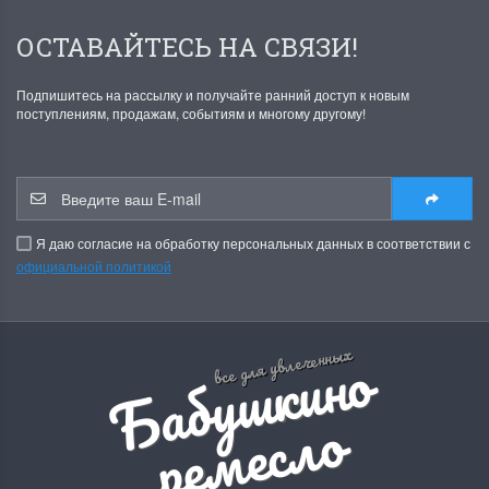
ОСТАВАЙТЕСЬ НА СВЯЗИ!
Подпишитесь на рассылку и получайте ранний доступ к новым
поступлениям, продажам, событиям и многому другому!
Я даю согласие на обработку персональных данных в соответствии с
официальной политикой
Б
а
б
у
ш
к
и
н
о
р
е
м
е
с
л
все для увлеченных
о