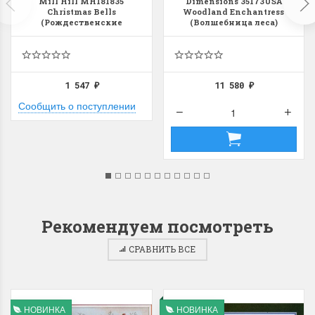
Mill Hill MH181835
Dimensions 35173USA
Christmas Bells
Woodland Enchantress
(Рождественские
(Волшебница леса)
колокольчики)
1 547
11 580
₽
₽
Сообщить о поступлении
Рекомендуем посмотреть
СРАВНИТЬ ВСЕ
НОВИНКА
НОВИНКА