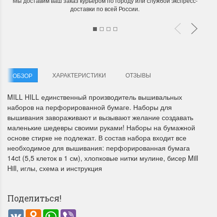
Мы доставим ваш заказ курьером по городу или службой экспресс-
доставки по всей России.
ХАРАКТЕРИСТИКИ
ОТЗЫВЫ
ОБЗОР
Летние Скидки
Раритеты Дим. 
MILL HILL единственный производитель вышивальных
!! СКИДКА 20% ‼️ с 1 до 3 июня в
На сайте пополнение н
наборов на перфорированной бумаге. Наборы для
честь первого летнего дня
Dimensions американско
вышивания завораживают и вызывают желание создавать
Чудетство...
Спешите купить...
маленькие шедевры своими руками! Наборы на бумажной
ПОДРОБНЕЕ
ПОДРОБНЕЕ
основе стирке не подлежат. В состав набора входит все
необходимое для вышивания: перфорированная бумага
14ct (5,5 клеток в 1 см), хлопковые нитки мулине, бисер Mill
Анастасия Туманова
Анастасия Туманова
Hill, иглы, схема и инструкция
1 июня 2024 11:29
22 мая 2024 13:01
Поделиться!
VK
Odnoklassniki
WhatsApp
Viber