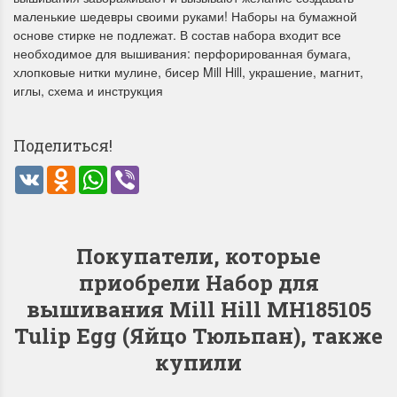
маленькие шедевры своими руками! Наборы на бумажной
основе стирке не подлежат. В состав набора входит все
необходимое для вышивания: перфорированная бумага,
хлопковые нитки мулине, бисер Mill Hill, украшение, магнит,
иглы, схема и инструкция
Dimensions 35231
Dimensio
Willow Swan
13648USA 
Поделиться!
(Ива-лебедь)
Bear and C
(Белый м
VK
Odnoklassniki
WhatsApp
Viber
с
Хороший набор
медвежат
Отличный набор, канва,
нитки и схема, всё в
отличном состоянии.
Покупатели, которые
Красивый на
Ларина Евгения
приобрели Набор для
Очень красивый 
1 апреля 2026 14:55
раритетный сюж
вышивания Mill Hill MH185105
комплектация хо
Tulip Egg (Яйцо Тюльпан), также
Ларина Евген
1 апреля 2026 1
купили