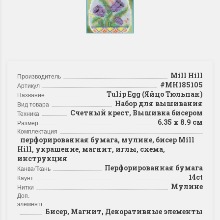
Mill Hill
Производитель
#MH185105
Артикул
Tulip Egg (Яйцо Тюльпан)
Название
Набор для вышивания
Вид товара
Счетный крест, Вышивка бисером
Техника
6.35 x 8.9 см
Размер
Комплектация
перфорированная бумага, мулине, бисер Mill
Hill, украшение, магнит, иглы, схема,
инструкция
Перфорированная бумага
Канва/Ткань
14ct
Каунт
Мулине
Нитки
Доп.
элементы
Бисер, Магнит, Декоративные элементы