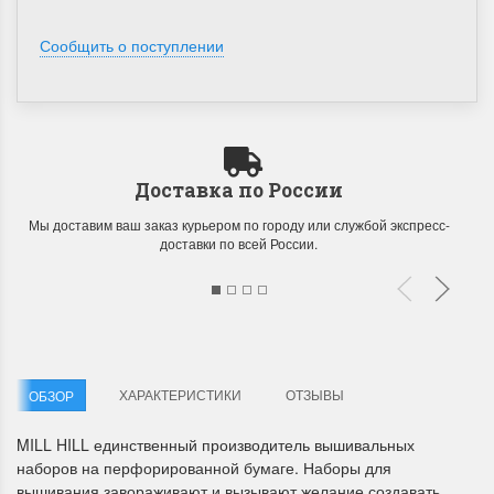
Сообщить о поступлении
Летние Скидки
Раритеты Дим. 
Доставка по России
!! СКИДКА 20% ‼️ с 1 до 3 июня в
На сайте пополнение н
Мы доставим ваш заказ курьером по городу или службой экспресс-
доставки по всей России.
честь первого летнего дня
Dimensions американско
Чудетство...
Спешите купить...
ПОДРОБНЕЕ
ПОДРОБНЕЕ
Анастасия Туманова
Анастасия Туманова
1 июня 2024 11:29
22 мая 2024 13:01
ХАРАКТЕРИСТИКИ
ОТЗЫВЫ
ОБЗОР
MILL HILL единственный производитель вышивальных
наборов на перфорированной бумаге. Наборы для
вышивания завораживают и вызывают желание создавать