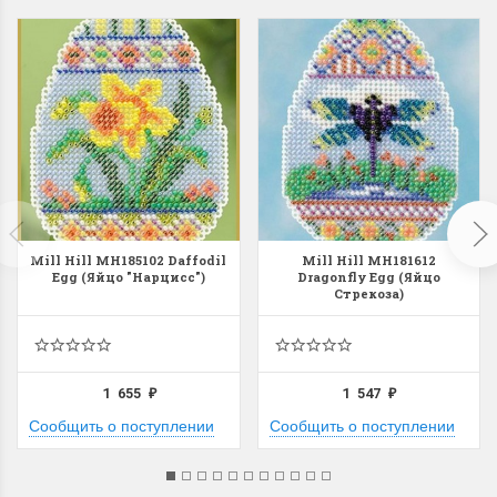
Mill Hill MH185102 Daffodil
Mill Hill MH181612
Egg (Яйцо "Нарцисс")
Dragonfly Egg (Яйцо
Стрекоза)
1 655
1 547
₽
₽
Сообщить о поступлении
Сообщить о поступлении