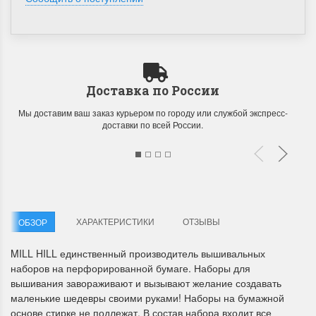
Доставка по России
Мы доставим ваш заказ курьером по городу или службой экспресс-
Летние Скидки
Раритеты Дим. 
доставки по всей России.
!! СКИДКА 20% ‼️ с 1 до 3 июня в
На сайте пополнение н
честь первого летнего дня
Dimensions американско
Чудетство...
Спешите купить...
ПОДРОБНЕЕ
ПОДРОБНЕЕ
ХАРАКТЕРИСТИКИ
ОТЗЫВЫ
ОБЗОР
Анастасия Туманова
Анастасия Туманова
1 июня 2024 11:29
22 мая 2024 13:01
MILL HILL единственный производитель вышивальных
наборов на перфорированной бумаге. Наборы для
вышивания завораживают и вызывают желание создавать
маленькие шедевры своими руками! Наборы на бумажной
основе стирке не подлежат. В состав набора входит все