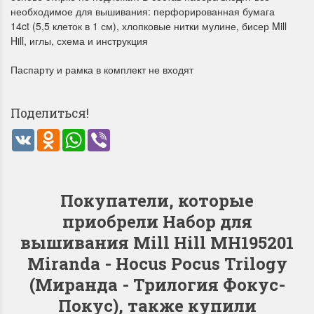
необходимое для вышивания: перфорированная бумага
14ct (5,5 клеток в 1 см), хлопковые нитки мулине, бисер Mill
Hill, иглы, схема и инструкция
Паспарту и рамка в комплект не входят
Dimensions 35231
Dimensio
Willow Swan
13648USA 
Поделиться!
(Ива-лебедь)
Bear and C
(Белый м
VK
Odnoklassniki
WhatsApp
Viber
с
Хороший набор
медвежат
Отличный набор, канва,
нитки и схема, всё в
отличном состоянии.
Покупатели, которые
Красивый на
Ларина Евгения
приобрели Набор для
Очень красивый 
1 апреля 2026 14:55
раритетный сюж
вышивания Mill Hill MH195201
комплектация хо
Miranda - Hocus Pocus Trilogy
Ларина Евген
1 апреля 2026 1
(Миранда - Трилогия Фокус-
Покус), также купили