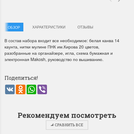
ХАРАКТЕРИСТИКИ
ОТЗЫВЫ
ОБЗОР
В состав набора входит все необходимое: белая канва 14
каунта, нитки мулине ПНК им.Кирова 20 цветов,
Летние Скидки
Раритеты Дим. 
разобранные на органайзере, игла, схема бумажная и
электронная Makosh, руководство по вышиванию.
!! СКИДКА 20% ‼️ с 1 до 3 июня в
На сайте пополнение н
честь первого летнего дня
Dimensions американско
Чудетство...
Спешите купить...
Поделиться!
ПОДРОБНЕЕ
ПОДРОБНЕЕ
VK
Odnoklassniki
WhatsApp
Viber
Анастасия Туманова
Анастасия Туманова
1 июня 2024 11:29
22 мая 2024 13:01
Рекомендуем посмотреть
СРАВНИТЬ ВСЕ