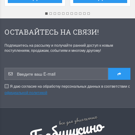
ОСТАВАЙТЕСЬ НА СВЯЗИ!
Подпишитесь на рассылку и получайте ранний доступ к новым
поступлениям, продажам, событиям и многому другому!
Я даю согласие на обработку персональных данных в соответствии с
официальной политикой
Б
а
б
у
ш
к
и
н
о
р
е
м
е
с
л
все для увлеченных