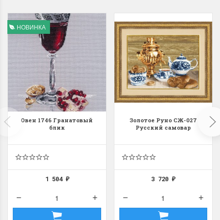
НОВИНКА
Dimensions 35231
Dimensio
Willow Swan
13648USA 
(Ива-лебедь)
Bear and C
(Белый м
с
Хороший набор
медвежат
Отличный набор, канва,
Овен 1746 Гранатовый
Золотое Руно СЖ-027
нитки и схема, всё в
блик
Русский самовар
отличном состоянии.
Красивый на
Ларина Евгения
Очень красивый 
1 апреля 2026 14:55
раритетный сюж
комплектация хо
1 504
3 720
₽
₽
Ларина Евген
1 апреля 2026 1