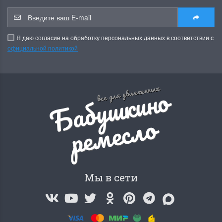
Я даю согласие на обработку персональных данных в соответствии с
официальной политикой
Б
а
б
у
ш
к
и
н
о
р
е
м
е
с
л
все для увлеченных
о
Мы в сети