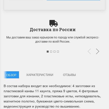
Доставка по России
Мы доставим ваш заказ курьером по городу или службой экспресс-
Летние Скидки
Раритеты Дим. 
доставки по всей России.
!! СКИДКА 20% ‼️ с 1 до 3 июня в
На сайте пополнение н
честь первого летнего дня
Dimensions американско
Чудетство...
Спешите купить...
ПОДРОБНЕЕ
ПОДРОБНЕЕ
ХАРАКТЕРИСТИКИ
ОТЗЫВЫ
ОБЗОР
Анастасия Туманова
Анастасия Туманова
1 июня 2024 11:29
22 мая 2024 13:01
В состав набора входит все необходимое: 4 заготовки из
пластиковой канвы 11 каунта, пряжа 9 цветов, 4 фетровые
заготовки для изнанки, 2 пластиковые иглы, нитковдеватель,
магнитное полотно, бумажная цвето-символьная схема,
видеоинструкция и руководство по вышиванию.