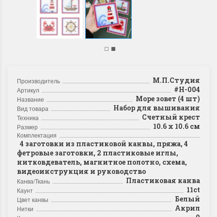
М.П.Студия
Производитель
#Н-004
Артикул
Море зовет (4 шт)
Название
Набор для вышивания
Вид товара
Счетный крест
Техника
10.6 х 10.6 см
Размер
Комплектация
4 заготовки из пластиковой канвы, пряжа, 4
фетровые заготовки, 2 пластиковые иглы,
нитковдеватель, магнитное полотно, схема,
видеоинструкция и руководство
Пластиковая канва
Канва/Ткань
11ct
Каунт
Белый
Цвет канвы
Акрил
Нитки