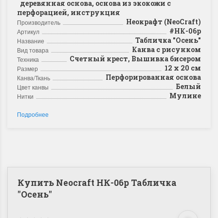
деревянная основа, основа из экокожи с
перфорацией, инструкция
Неокрафт (NeoCraft)
Производитель
#НК-06p
Артикул
Табличка "Осень"
Название
Канва с рисунком
Вид товара
Счетный крест, Вышивка бисером
Техника
12 х 20 см
Размер
Перфорированная основа
Канва/Ткань
Белый
Цвет канвы
Мулине
Нитки
Подробнее
Купить Neocraft НК-06p Табличка
"Осень"