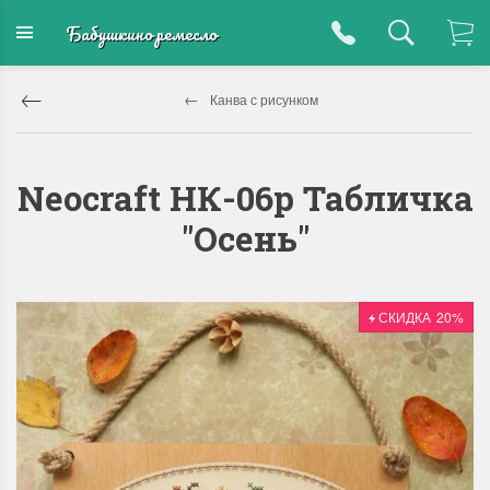
Бабушкино ремесло
Канва с рисунком
Neocraft НК-06p Табличка
"Осень"
СКИДКА
20%