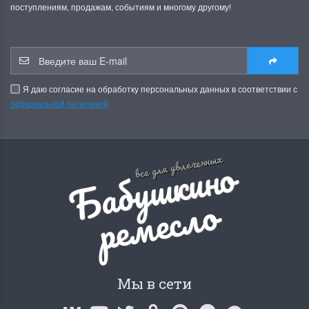
поступлениям, продажам, событиям и многому другому!
Я даю согласие на обработку персональных данных в соответствии с
официальной политикой
Б
а
б
у
ш
к
и
н
о
р
е
м
е
с
л
все для увлеченных
о
Мы в сети