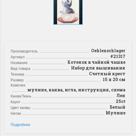
Oehlenschlager
Производитель
#21317
Артикул
Котенок в чайной чашке
Название
Набор для вышивания
Вид товара
Счетный крест
Техника
15 х 20 см
Размер
Комплектация
мулине, канва, игла, инструкция, схема
Лен
Канва/Ткань
25ct
Каунт
Белый
Цвет канвы
Мулине
Нитки
Подробнее