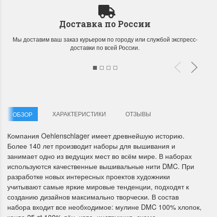
Доставка по России
Мы доставим ваш заказ курьером по городу или службой экспресс-
доставки по всей России.
Летние Скидки
Раритеты Дим. 
!! СКИДКА 20% ‼️ с 1 до 3 июня в
На сайте пополнение н
честь первого летнего дня
Dimensions американско
ХАРАКТЕРИСТИКИ
ОТЗЫВЫ
ОБЗОР
Чудетство...
Спешите купить...
Компания Oehlenschlager имеет древнейшую историю.
ПОДРОБНЕЕ
ПОДРОБНЕЕ
Более 140 лет производит наборы для вышивания и
занимает одно из ведущих мест во всём мире. В наборах
Анастасия Туманова
Анастасия Туманова
используются качественные вышивальные нити DMC. При
1 июня 2024 11:29
22 мая 2024 13:01
разработке новых интересных проектов художники
учитывают самые яркие мировые тенденции, подходят к
созданию дизайнов максимально творчески. В состав
набора входит все необходимое: мулине DMC 100% хлопок,