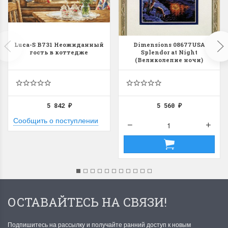
Luca-S B731 Неожиданный
Dimensions 08677USA
гость в коттедже
Splendor at Night
(Великолепие ночи)
5 842
5 560
₽
₽
Сообщить о поступлении
ОСТАВАЙТЕСЬ НА СВЯЗИ!
Подпишитесь на рассылку и получайте ранний доступ к новым