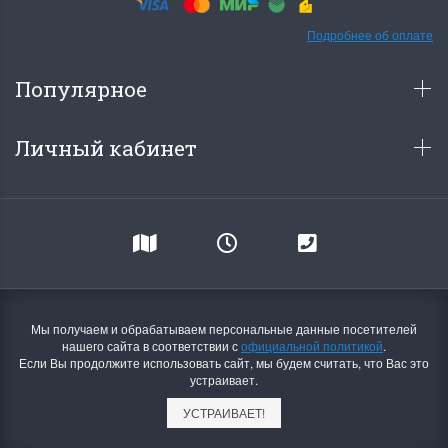
Подробнее об оплате
Популярное
Dimensions 35231
Dimensio
Willow Swan
13648USA 
Личный кабинет
(Ива-лебедь)
Bear and C
(Белый м
с
Хороший набор
медвежат
Отличный набор, канва,
нитки и схема, всё в
отличном состоянии.
Красивый на
Ларина Евгения
Очень красивый 
1 апреля 2026 14:55
Мы получаем и обрабатываем персональные данные посетителей
раритетный сюж
нашего сайта в соответствии с
официальной политикой
.
комплектация хо
Если Вы продолжите использовать сайт, мы будем считать, что Вас это
Ларина Евген
устраивает.
1 апреля 2026 1
УСТРАИВАЕТ!