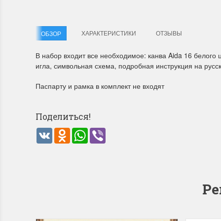
Летние Скидки
Раритет
ХАРАКТЕРИСТИКИ
ОТЗЫВЫ
ОБЗОР
!! СКИДКА 20% ‼️ с 1 до 3 июня в честь
На сайте п
В набор входит все необходимое: канва Aida 16 белого 
первого летнего дня Чудетство...
американско
игла, символьная схема, подробная инструкция на русс
ПОДРОБНЕЕ
ПОДРОБН
Паспарту и рамка в комплект не входят
Анастасия Туманова
Анастас
1 июня 2024 11:29
22 мая 20
Поделиться!
VK
Odnoklassniki
WhatsApp
Viber
Ре
Dimensions 35231 Willow
D