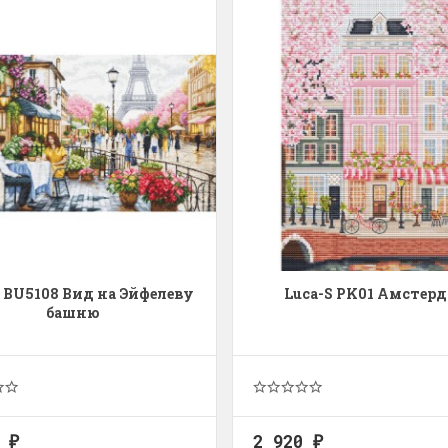
olar Bear and Cubs
на ферме
Белый медведь с
Хороший набор
едвежатами)
Набор отличный, кр
схема, мягкие нитки
асивый набор
качества.
ень красивый и раритетный сюжет,
Ларина Евгения
мплектация хорошая.
1 апреля 2026 14:53
рина Евгения
апреля 2026 14:55
S BU5108 Вид на Эйфелеву
Luca-S PK01 Амстер
башню
0
2 920
₽
₽