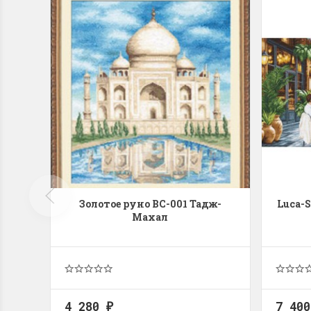
Swan (Ива-лебедь)
P
(
м
Хороший набор
Отличный набор, канва, нитки и схема, всё
Кр
в отличном состоянии.
Оч
ко
Ларина Евгения
1 апреля 2026 14:55
Ла
1 
Золотое руно ВС-001 Тадж-
Luca-
Махал
4 280
7 40
₽