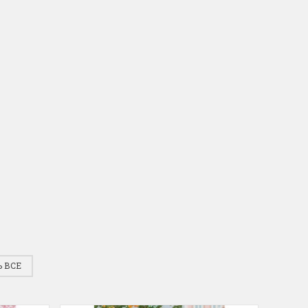
инок
Dimensions. Новое поступле
 от всеми
На складе пополнение наборов от любим
 "Жар-Птицы"....
многими бренда Dimensions. Качество,...
ПОДРОБНЕЕ
Анастасия Туманова
2 апреля 2024 15:06
 ВСЕ
410 Цыплята
Hemline 368 Ножницы