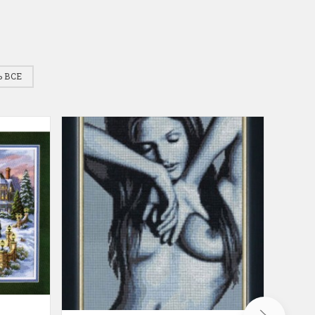
инок
Dimensions. Новое поступле
 от всеми
На складе пополнение наборов от любим
 ВСЕ
 "Жар-Птицы"....
многими бренда Dimensions. Качество,...
ПОДРОБНЕЕ
Анастасия Туманова
2 апреля 2024 15:06
410 Цыплята
Hemline 368 Ножницы