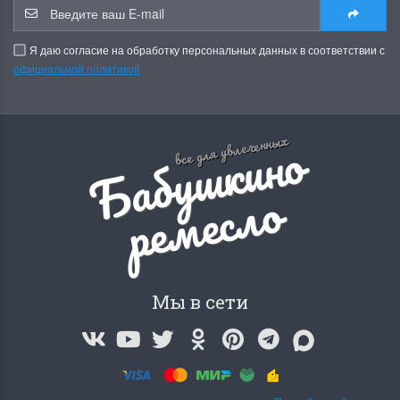
Я даю согласие на обработку персональных данных в соответствии с
официальной политикой
Б
а
б
у
ш
к
и
н
о
р
е
м
е
с
л
все для увлеченных
о
Мы в сети