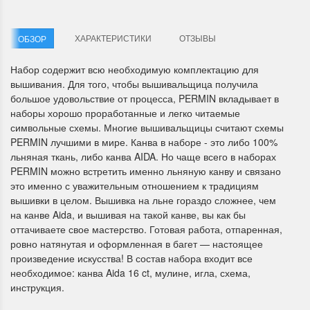
ХАРАКТЕРИСТИКИ
ОТЗЫВЫ
ОБЗОР
Набор содержит всю необходимую комплектацию для
вышивания. Для того, чтобы вышивальщица получила
большое удовольствие от процесса, PERMIN вкладывает в
наборы хорошо проработанные и легко читаемые
Летние Скидки
Раритеты Дим. 
символьные схемы. Многие вышивальщицы считают схемы
!! СКИДКА 20% ‼️ с 1 до 3 июня в
На сайте пополнение н
PERMIN лучшими в мире. Канва в наборе - это либо 100%
честь первого летнего дня
Dimensions американско
льняная ткань, либо канва AIDA. Но чаще всего в наборах
Чудетство...
Спешите купить...
PERMIN можно встретить именно льняную канву и связано
это именно с уважительным отношением к традициям
ПОДРОБНЕЕ
ПОДРОБНЕЕ
вышивки в целом. Вышивка на льне гораздо сложнее, чем
на канве Aida, и вышивая на такой канве, вы как бы
Анастасия Туманова
Анастасия Туманова
оттачиваете свое мастерство. Готовая работа, отпаренная,
1 июня 2024 11:29
22 мая 2024 13:01
ровно натянутая и оформленная в багет — настоящее
произведение искусства! В состав набора входит все
необходимое: канва Aida 16 ct, мулине, игла, схема,
инструкция.