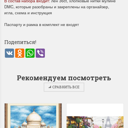
В состав набора входит:
лен 36ct, хлопковые нитки мулине
DMC, которые разобраны и закреплены на органайзер,
игла, схема и инструкция
Паспарту и рамка в комплект не входят
Поделиться!
Летние Скидки
Раритеты Дим. 
VK
Odnoklassniki
WhatsApp
Viber
!! СКИДКА 20% ‼️ с 1 до 3 июня в
На сайте пополнение н
честь первого летнего дня
Dimensions американско
Чудетство...
Спешите купить...
Рекомендуем посмотреть
ПОДРОБНЕЕ
ПОДРОБНЕЕ
СРАВНИТЬ ВСЕ
Анастасия Туманова
Анастасия Туманова
1 июня 2024 11:29
22 мая 2024 13:01