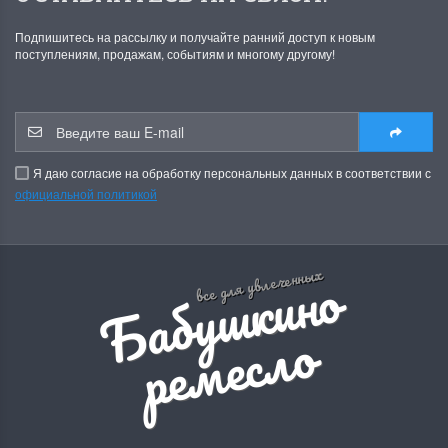
Подпишитесь на рассылку и получайте ранний доступ к новым
поступлениям, продажам, событиям и многому другому!
Я даю согласие на обработку персональных данных в соответствии с
официальной политикой
Б
а
б
у
ш
к
и
н
о
р
е
м
е
с
л
все для увлеченных
о