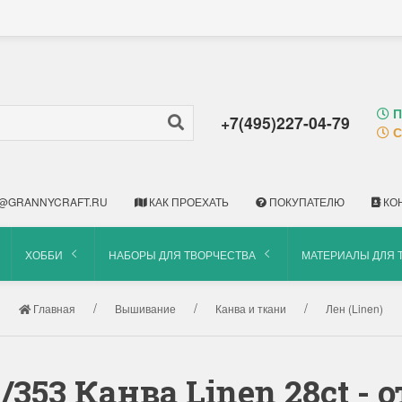
П
+7(495)227-04-79
С
@GRANNYCRAFT.RU
КАК ПРОЕХАТЬ
ПОКУПАТЕЛЮ
КО
ХОББИ
НАБОРЫ ДЛЯ ТВОРЧЕСТВА
МАТЕРИАЛЫ ДЛЯ 
Главная
Вышивание
Канва и ткани
Лен (Linen)
353 Канва Linen 28ct - о