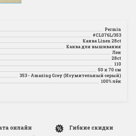
Permin
#CL076L/353
Канва Linen 28ct
Канва для вышивания
Лен
28ct
110
50 x 70 см
353 - Amazing Grey (Изумительный серый)
100% лён
ата онлайн
Гибкие скидки