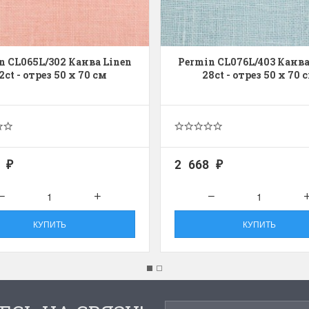
n CL065L/302 Канва Linen
Permin CL076L/403 Канва
2ct - отрез 50 x 70 см
28ct - отрез 50 x 70 
8
2 668
₽
₽
КУПИТЬ
КУПИТЬ