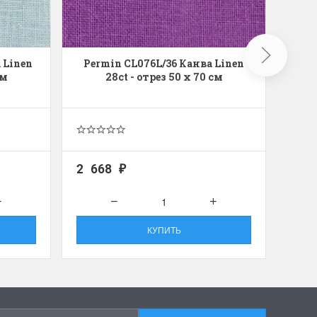
 Linen
Permin CL076L/36 Канва Linen
Per
см
28ct - отрез 50 x 70 см
2 668
2 6
₽
КУПИТЬ