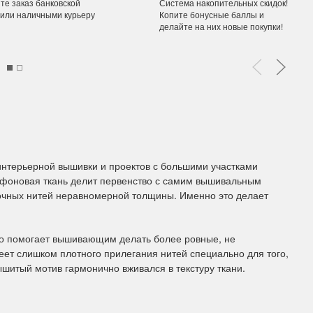
те заказ банковской
Система накопительных скидок!
 или наличными курьеру
Копите бонусные баллы и
делайте на них новые покупки!
ы Дим. New!
Поступление нов
ополнение наборов Dimensions
На склад приехали новинки
й сборки. Спешите купить...
любимых "Чудесной иглы" и
ЕЕ
ПОДРОБНЕЕ
ия Туманова
Анастасия Туманова
24 13:01
14 мая 2024 11:58
интерьерной вышивки и проектов с большими участками
а фоновая ткань делит первенство с самим вышивальным
ночных нитей неравномерной толщины. Именно это делает
тво помогает вышивающим делать более ровные, не
меет слишком плотного прилегания нитей специально для того,
шитый мотив гармонично вживался в текстуру ткани.
imensions 13648USA
Permin 92-1