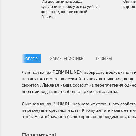
Мы доставим ваш заказ
Оплати
курьером по городу или службой
картой
экспресс-доставки по всей
России.
Летние Скидки
Раритет
!! СКИДКА 20% ‼️ с 1 до 3 июня в честь
На сайте п
первого летнего дня Чудетство...
американско
ПОДРОБНЕЕ
ПОДРОБН
ХАРАКТЕРИСТИКИ
ОТЗЫВЫ
ОБЗОР
Анастасия Туманова
Анастас
1 июня 2024 11:29
22 мая 20
Льняная канва PERMIN LINEN прекрасно подходит для 
незашитого фона - классикой техники вышивания, когд
сюжетом. Льняная канва состоит из переплетения оди
внешний вид ткани особенно привлекательным.
Льняная канва PERMIN - немного жесткая, и это свойс
перетянутые крестики и швы. К тому же, эта канва не и
чтобы у нитей мулине была хорошая проходимость, а вы
Dimensions 35231 Willow
D
Поделиться!