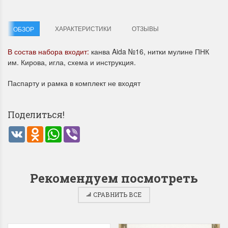
ХАРАКТЕРИСТИКИ
ОТЗЫВЫ
ОБЗОР
В состав набора входит:
канва Aida №16, нитки мулине ПНК
им. Кирова, игла, схема и инструкция.
Паспарту и рамка в комплект не входят
Летние Скидки
Раритеты Дим. 
!! СКИДКА 20% ‼️ с 1 до 3 июня в
На сайте пополнение н
Поделиться!
честь первого летнего дня
Dimensions американско
Чудетство...
Спешите купить...
VK
Odnoklassniki
WhatsApp
Viber
ПОДРОБНЕЕ
ПОДРОБНЕЕ
Анастасия Туманова
Анастасия Туманова
Рекомендуем посмотреть
1 июня 2024 11:29
22 мая 2024 13:01
СРАВНИТЬ ВСЕ