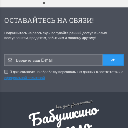
ОСТАВАЙТЕСЬ НА СВЯЗИ!
Подпишитесь на рассылку и получайте ранний доступ к новым
поступлениям, продажам, событиям и многому другому!
Я даю согласие на обработку персональных данных в соответствии с
официальной политикой
Б
а
б
у
ш
к
и
н
о
р
е
м
е
с
л
все для увлеченных