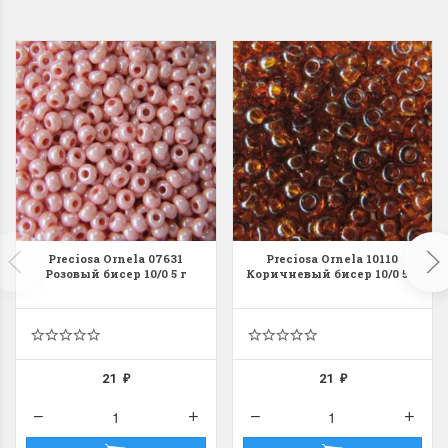
Dimensions 35231
Dimensio
Willow Swan
13648USA 
(Ива-лебедь)
Bear and C
(Белый м
с
Хороший набор
медвежат
Отличный набор, канва,
Preciosa Ornela 07631
Preciosa Ornela 10110
нитки и схема, всё в
Розовый бисер 10/0 5 г
Коричневый бисер 10/0 5 г
отличном состоянии.
Красивый на
Ларина Евгения
Очень красивый 
1 апреля 2026 14:55
раритетный сюж
комплектация хо
Ларина Евген
21
21
₽
₽
1 апреля 2026 1