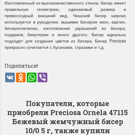
Изготовленный из высококачественного стекла, бисер имеет
правильную геометрию, одинаковый размер и
превосходный внешний вид. Чешский бисер широко
используется в рукоделии: вышивке бисером икон, картин,
бисероплетении, изготовлении украшений из бисера,
подарков, бижутерии и много другого. Бисер идеально
подходит для создания цветов из бисера. Бисер Preciosa
прекрасно сочетается с бусинами, стразами и т.д.
Летние Скидки
Раритеты Дим. 
!! СКИДКА 20% ‼️ с 1 до 3 июня в
На сайте пополнение н
Поделиться!
честь первого летнего дня
Dimensions американско
Чудетство...
Спешите купить...
VK
Odnoklassniki
WhatsApp
Viber
ПОДРОБНЕЕ
ПОДРОБНЕЕ
Анастасия Туманова
Анастасия Туманова
Покупатели, которые
1 июня 2024 11:29
22 мая 2024 13:01
приобрели Preciosa Ornela 47115
Бежевый жемчужный бисер
10/0 5 г, также купили