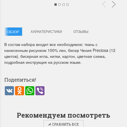
ХАРАКТЕРИСТИКИ
ОТЗЫВЫ
ОБЗОР
В состав набора входит все необходимое: ткань с
Летние Скидки
Раритеты Дим. 
нанесенным рисунком 100% лен, бисер Чехия Preciosa (12
цветов), бисерная игла, нитки, картон, цветная схема,
!! СКИДКА 20% ‼️ с 1 до 3 июня в
На сайте пополнение н
подробная инструкция на русском языке.
честь первого летнего дня
Dimensions американско
Чудетство...
Спешите купить...
Поделиться!
ПОДРОБНЕЕ
ПОДРОБНЕЕ
VK
Odnoklassniki
WhatsApp
Viber
Анастасия Туманова
Анастасия Туманова
1 июня 2024 11:29
22 мая 2024 13:01
Рекомендуем посмотреть
СРАВНИТЬ ВСЕ