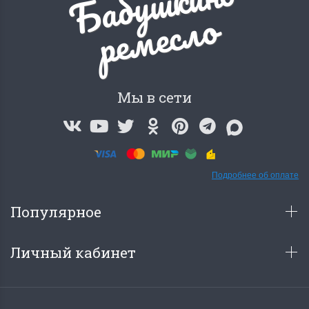
Б
а
б
у
ш
к
и
н
о
р
е
м
е
с
л
о
Мы в сети
Подробнее об оплате
Популярное
Личный кабинет