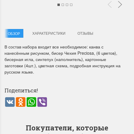
ХАРАКТЕРИСТИКИ
ОТЗЫВЫ
ОБЗОР
В состав набора входит все необходимое: канва с
Летние Скидки
Раритеты Дим. 
нанесённым рисунком, бисер Чехия Preciosa, (6 цветов),
бисерная игла, синтепух (наполнитель), картонные
!! СКИДКА 20% ‼️ с 1 до 3 июня в
На сайте пополнение н
заготовки (4шт.), цветная схема, подробная инструкция на
честь первого летнего дня
Dimensions американско
русском языке.
Чудетство...
Спешите купить...
ПОДРОБНЕЕ
ПОДРОБНЕЕ
Поделиться!
Анастасия Туманова
Анастасия Туманова
VK
Odnoklassniki
WhatsApp
Viber
1 июня 2024 11:29
22 мая 2024 13:01
Покупатели, которые