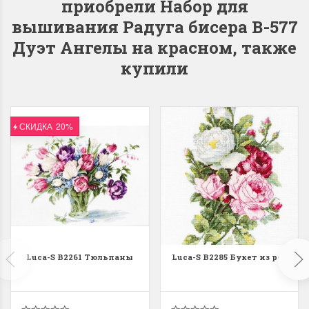
приобрели Набор для
вышивания Радуга бисера В-577
Дуэт Ангелы на красном, также
купили
Dimensions 35231
Dimensio
Willow Swan
13648USA 
(Ива-лебедь)
Bear and C
СКИДКА
20%
(Белый м
с
Хороший набор
медвежат
Отличный набор, канва,
нитки и схема, всё в
отличном состоянии.
Красивый на
Ларина Евгения
Очень красивый 
1 апреля 2026 14:55
раритетный сюж
комплектация хо
Luca-S B2261 Тюльпаны
Luca-S B2285 Букет из роз
Ларина Евген
1 апреля 2026 1