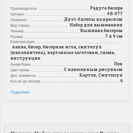
Радуга бисера
Производитель
#В-577
Артикул
Дуэт Ангелы на красном
Название
Набор для вышивания
Вид товара
Вышивка бисером
Техника
7 х 9 см
Размер
Комплектация
канва, бисер, бисерная игла, синтепух
(наполнитель), картонные заготовки, схема,
инструкция
Лен
Канва/Ткань
С нанесенным рисунком
Цвет канвы
Картон, Синтепух
Доп. элементы
6
Кол-во цв. бисера
Подробнее