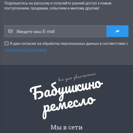
Подпишитесь на рассылку и получайте ранний доступ к новым
поступлениям, продажам, событиям и многому другому!
Я даю согласие на обработку персональных данных в соответствии с
официальной политикой
Б
а
б
у
ш
к
и
н
о
р
е
м
е
с
л
все для увлеченных
о
Мы в сети