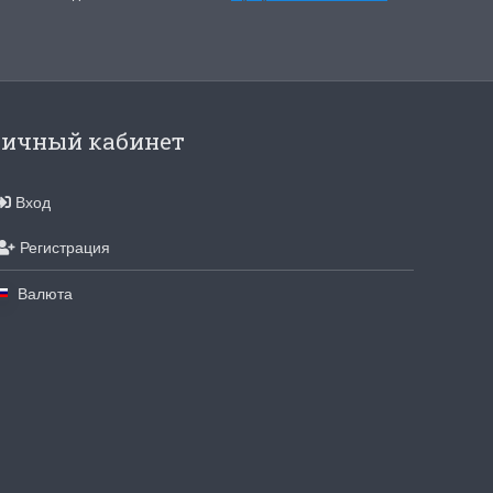
инок
Dimensions. Новое поступле
 от всеми
На складе пополнение наборов от любим
 "Жар-Птицы"....
многими бренда Dimensions. Качество,...
ичный кабинет
ПОДРОБНЕЕ
Вход
Анастасия Туманова
2 апреля 2024 15:06
Регистрация
Валюта
410 Цыплята
Hemline 368 Ножницы