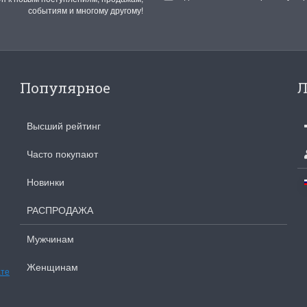
событиям и многому другому!
ы Дим. New!
Поступление нов
ополнение наборов Dimensions
На склад приехали новинки
й сборки. Спешите купить...
любимых "Чудесной иглы" и
Популярное
Л
ЕЕ
ПОДРОБНЕЕ
Высший рейтинг
ия Туманова
Анастасия Туманова
24 13:01
14 мая 2024 11:58
Часто покупают
Новинки
РАСПРОДАЖА
Мужчинам
Женщинам
ате
imensions 13648USA
Permin 92-1