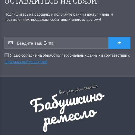
ОСТАВАЙТЕСЬ НА СВЯЗИ!
Подпишитесь на рассылку и получайте ранний доступ к новым
поступлениям, продажам, событиям и многому другому!
Я даю согласие на обработку персональных данных в соответствии с
официальной политикой
Б
а
б
у
ш
к
и
н
о
р
е
м
е
с
л
все для увлеченных
о