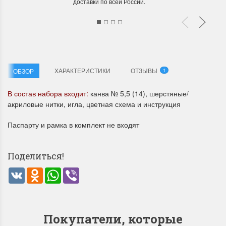
доставки по всей России.
ХАРАКТЕРИСТИКИ
ОТЗЫВЫ
ОБЗОР
1
Летние Скидки
Раритеты Дим. 
В состав набора входит:
канва № 5,5 (14), шерстяные/
!! СКИДКА 20% ‼️ с 1 до 3 июня в
На сайте пополнение н
акриловые нитки, игла, цветная схема и инструкция
честь первого летнего дня
Dimensions американско
Чудетство...
Спешите купить...
Паспарту и рамка в комплект не входят
ПОДРОБНЕЕ
ПОДРОБНЕЕ
Поделиться!
Анастасия Туманова
Анастасия Туманова
VK
Odnoklassniki
WhatsApp
Viber
1 июня 2024 11:29
22 мая 2024 13:01
Покупатели, которые