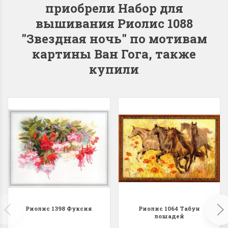
приобрели Набор для
вышивания Риолис 1088
"Звездная ночь" по мотивам
картины Ван Гога, также
Dimensions 35231
Dimensio
купили
Willow Swan
13648USA 
(Ива-лебедь)
Bear and C
(Белый м
с
Хороший набор
медвежат
Отличный набор, канва,
нитки и схема, всё в
отличном состоянии.
Красивый на
Ларина Евгения
Очень красивый 
1 апреля 2026 14:55
раритетный сюж
комплектация хо
Ларина Евген
1 апреля 2026 1
Риолис 1398 Фуксия
Риолис 1064 Табун
лошадей