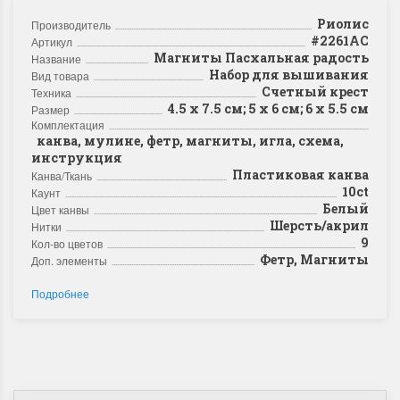
Риолис
Производитель
#2261АС
Артикул
Магниты Пасхальная радость
Название
Набор для вышивания
Вид товара
Счетный крест
Техника
4.5 х 7.5 см; 5 х 6 см; 6 х 5.5 см
Размер
Комплектация
канва, мулине, фетр, магниты, игла, схема,
инструкция
Пластиковая канва
Канва/Ткань
10ct
Каунт
Белый
Цвет канвы
Шерсть/акрил
Нитки
9
Кол-во цветов
Фетр, Магниты
Доп. элементы
Подробнее