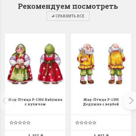
Рекомендуем посмотреть
СРАВНИТЬ ВСЕ
Dimensions 35231
Dimensio
Willow Swan
13648USA 
(Ива-лебедь)
Bear and C
(Белый м
с
Хороший набор
медвежат
Отличный набор, канва,
нитки и схема, всё в
отличном состоянии.
Красивый на
Ларина Евгения
Очень красивый 
1 апреля 2026 14:55
Жар-Птица Р-1354 Бабушка
Жар-Птица Р-1355
раритетный сюж
с куличом
Дедушка с вербой
комплектация хо
Ларина Евген
1 апреля 2026 1
1 217
1 017
₽
₽