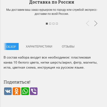
Доставка по России
Мы доставим ваш заказ курьером по городу или службой экспресс-
доставки по всей России.
Летние Скидки
Раритеты Дим. 
ХАРАКТЕРИСТИКИ
ОТЗЫВЫ
ОБЗОР
!! СКИДКА 20% ‼️ с 1 до 3 июня в
На сайте пополнение н
честь первого летнего дня
Dimensions американско
В состав набора входит все необходимое: пластиковая
Чудетство...
Спешите купить...
канва 10 белого цвета, нитки шерсть/акрил, фетр, магниты,
игла, цветная схема, инструкция на русском языке.
ПОДРОБНЕЕ
ПОДРОБНЕЕ
Анастасия Туманова
Анастасия Туманова
Поделиться!
1 июня 2024 11:29
22 мая 2024 13:01
VK
Odnoklassniki
WhatsApp
Viber