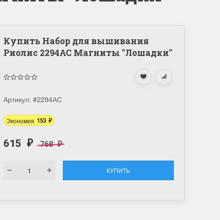
Купить Набор для вышивания
Риолис 2294АС Магниты "Лошадки"
Артикул:
#2294АС
Экономия
153
₽
615
768
₽
₽
КУПИТЬ