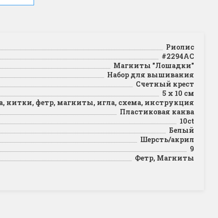
Риолис
#2294АС
Магниты "Лошадки"
Набор для вышивания
Счетный крест
5 х 10 см
, нитки, фетр, магниты, игла, схема, инструкция
Пластиковая канва
10ct
Белый
Шерсть/акрил
9
Фетр, Магниты