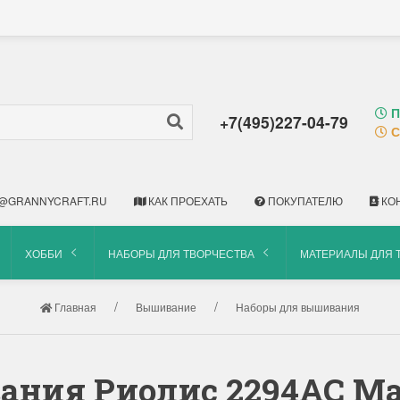
П
+7(495)227-04-79
С
@GRANNYCRAFT.RU
КАК ПРОЕХАТЬ
ПОКУПАТЕЛЮ
КО
ХОББИ
НАБОРЫ ДЛЯ ТВОРЧЕСТВА
МАТЕРИАЛЫ ДЛЯ 
Главная
Вышивание
Наборы для вышивания
ания Риолис 2294АС М