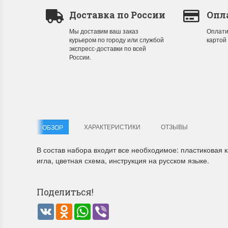
Доставка по России
Опл
Мы доставим ваш заказ
Оплати
Летние Скидки
Раритет
курьером по городу или службой
картой
экспресс-доставки по всей
!! СКИДКА 20% ‼️ с 1 до 3 июня в честь
На сайте п
России.
первого летнего дня Чудетство...
американско
ПОДРОБНЕЕ
ПОДРОБН
Анастасия Туманова
Анастас
1 июня 2024 11:29
22 мая 20
ХАРАКТЕРИСТИКИ
ОТЗЫВЫ
ОБЗОР
В состав набора входит все необходимое: пластиковая ка
игла, цветная схема, инструкция на русском языке.
Поделиться!
VK
Odnoklassniki
WhatsApp
Viber
Dimensions 35231 Willow
D