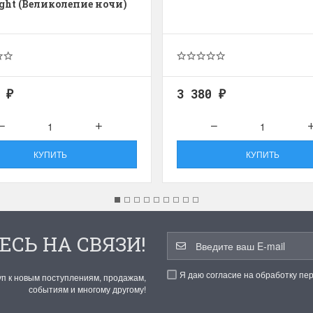
ight (Великолепие ночи)
0
3 380
₽
₽
КУПИТЬ
КУПИТЬ
ЕСЬ НА СВЯЗИ!
Я даю согласие на обработку пе
уп к новым поступлениям, продажам,
событиям и многому другому!