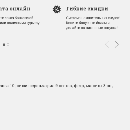
ата онлайн
Гибкие скидки
те заказ банковской
Система накопительных скидок!
ы Дим. New!
Поступление нов
 или наличными курьеру
Копите бонусные баллы и
делайте на них новые покупки!
ополнение наборов Dimensions
На склад приехали новинки
й сборки. Спешите купить...
любимых "Чудесной иглы" и
ЕЕ
ПОДРОБНЕЕ
ия Туманова
Анастасия Туманова
24 13:01
14 мая 2024 11:58
нва 10, нитки шерсть/акрил 9 цветов, фетр, магниты 3 шт,
imensions 13648USA
Permin 92-1