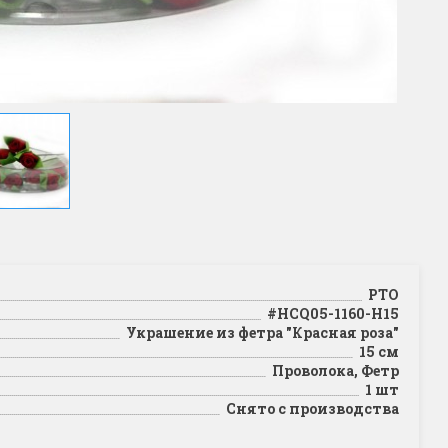
РТО
#HCQ05-1160-H15
Украшение из фетра "Красная роза"
15 см
Проволока, Фетр
1 шт
Снято с производства