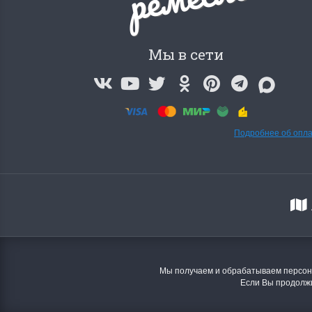
Swan (Ива-лебедь)
P
(
м
Хороший набор
Мы в сети
Отличный набор, канва, нитки и схема, всё
Кр
в отличном состоянии.
Оч
ко
Ларина Евгения
1 апреля 2026 14:55
Ла
1 
Подробнее об опл
Мы получаем и обрабатываем персона
Если Вы продолжи