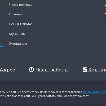
olar Bear and Cubs
на ферме
Часто покупают
Белый медведь с
Хороший набор
Новинки
едвежатами)
Набор отличный, кр
схема, мягкие нитки
асивый набор
РАСПРОДАЖА
качества.
ень красивый и раритетный сюжет,
Ларина Евгения
мплектация хорошая.
Мужчинам
1 апреля 2026 14:53
рина Евгения
апреля 2026 14:55
Женщинам
ате
Адрес
Часы работы
Конта
льные данные посетителей нашего сайта в соответствии с
официальной по
те использовать сайт, мы будем считать, что Вас это устраивает.