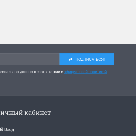
инок
Dimensions. Новое поступле
 от всеми
На складе пополнение наборов от любим
 "Жар-Птицы"....
многими бренда Dimensions. Качество,...
ПОДРОБНЕЕ
ПОДПИСАТЬСЯ!
Анастасия Туманова
2 апреля 2024 15:06
рсональных данных в соответствии с
официальной политикой
ичный кабинет
Вход
410 Цыплята
Hemline 368 Ножницы