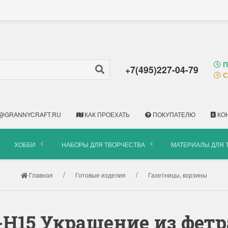
П
+7(495)227-04-79
С
@GRANNYCRAFT.RU
КАК ПРОЕХАТЬ
ПОКУПАТЕЛЮ
КО
ХОББИ
НАБОРЫ ДЛЯ ТВОРЧЕСТВА
МАТЕРИАЛЫ ДЛЯ 
Главная
Готовые изделия
Газетницы, корзины
-H15 Украшение из фетра