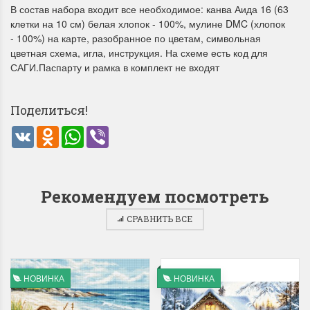
В состав набора входит все необходимое: канва Аида 16 (63
клетки на 10 см) белая хлопок - 100%, мулине DMC (хлопок
- 100%) на карте, разобранное по цветам, символьная
цветная схема, игла, инструкция. На схеме есть код для
САГИ.Паспарту и рамка в комплект не входят
Поделиться!
Летние Скидки
Раритеты Дим. 
VK
Odnoklassniki
WhatsApp
Viber
!! СКИДКА 20% ‼️ с 1 до 3 июня в
На сайте пополнение н
честь первого летнего дня
Dimensions американско
Чудетство...
Спешите купить...
Рекомендуем посмотреть
ПОДРОБНЕЕ
ПОДРОБНЕЕ
СРАВНИТЬ ВСЕ
Анастасия Туманова
Анастасия Туманова
1 июня 2024 11:29
22 мая 2024 13:01
НОВИНКА
НОВИНКА