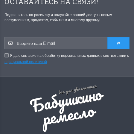
ОСТАВАЙТЕСЬ НА СВЯЗИ!
Подпишитесь на рассылку и получайте ранний доступ к новым
поступлениям, продажам, событиям и многому другому!
Я даю согласие на обработку персональных данных в соответствии с
официальной политикой
Б
а
б
у
ш
к
и
н
о
р
е
м
е
с
л
все для увлеченных
о