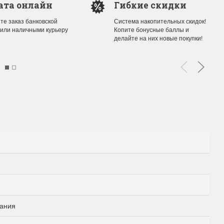
ата онлайн
Гибкие скидки
те заказ банковской
Система накопительных скидок!
 или наличными курьеру
Копите бонусные баллы и
ы Дим. New!
Поступление нов
делайте на них новые покупки!
ополнение наборов Dimensions
На склад приехали новинки
й сборки. Спешите купить...
любимых "Чудесной иглы" и
ЕЕ
ПОДРОБНЕЕ
ия Туманова
Анастасия Туманова
24 13:01
14 мая 2024 11:58
ания
imensions 13648USA
Permin 92-1