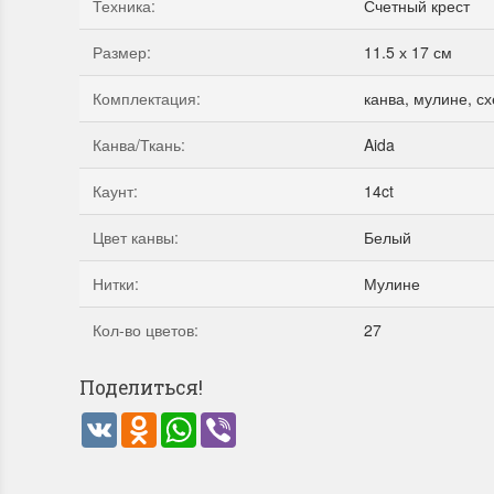
Техника
:
Счетный крест
Swan (Ива-лебедь)
P
(
Размер
:
11.5 х 17 см
м
Хороший набор
Комплектация
:
канва, мулине, сх
Отличный набор, канва, нитки и схема, всё
Кр
в отличном состоянии.
Оч
Канва/Ткань
:
Aida
ко
Ларина Евгения
1 апреля 2026 14:55
Ла
Каунт
:
14ct
1 
Цвет канвы
:
Белый
Нитки
:
Мулине
Кол-во цветов
:
27
Поделиться!
VK
Odnoklassniki
WhatsApp
Viber