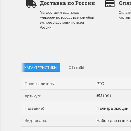
Доставка по России
Опл
Мы доставим ваш заказ
Оплати
курьером по городу или службой
картой
Летние Скидки
Раритет
экспресс-доставки по всей
России.
!! СКИДКА 20% ‼️ с 1 до 3 июня в честь
На сайте п
первого летнего дня Чудетство...
американско
ПОДРОБНЕЕ
ПОДРОБН
Анастасия Туманова
Анастас
1 июня 2024 11:29
22 мая 20
ОТЗЫВЫ
ХАРАКТЕРИСТИКИ
Производитель
:
РТО
Артикул
:
#M1091
Название
:
Палитра эмоций
Вид товара
:
Набор для вышив
Dimensions 35231 Willow
D