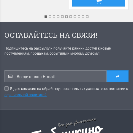
ОСТАВАЙТЕСЬ НА СВЯЗИ!
Подпишитесь на рассылку и получайте ранний доступ к новым
поступлениям, продажам, событиям и многому другому!
Я даю согласие на обработку персональных данных в соответствии с
официальной политикой
Б
а
б
у
ш
к
и
н
о
р
е
м
е
с
л
все для увлеченных