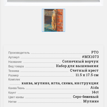
РТО
Производитель
#MX1073
Артикул
Солнечный ворчун
Название
Набор для вышивания
Вид товара
Счетный крест
Техника
11.5 х 17.5 см
Размер
Комплектация
канва, мулине, игла, схема, инструкция
Aida
Канва/Ткань
14ct
Каунт
Серо-бежевый
Цвет канвы
Мулине
Нитки