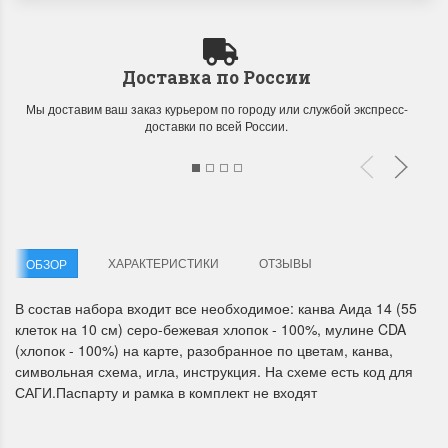
Доставка по России
Мы доставим ваш заказ курьером по городу или службой экспресс-
доставки по всей России.
Летние Скидки
Раритеты Дим. 
!! СКИДКА 20% ‼️ с 1 до 3 июня в
На сайте пополнение н
честь первого летнего дня
Dimensions американско
Чудетство...
Спешите купить...
ХАРАКТЕРИСТИКИ
ОТЗЫВЫ
ОБЗОР
ПОДРОБНЕЕ
ПОДРОБНЕЕ
В состав набора входит все необходимое: канва Аида 14 (55
Анастасия Туманова
Анастасия Туманова
клеток на 10 см) серо-бежевая хлопок - 100%, мулине CDA
(хлопок - 100%) на карте, разобранное по цветам, канва,
1 июня 2024 11:29
22 мая 2024 13:01
символьная схема, игла, инструкция. На схеме есть код для
САГИ.Паспарту и рамка в комплект не входят