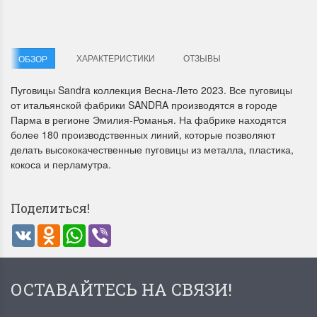
ХАРАКТЕРИСТИКИ
ОТЗЫВЫ
ОБЗОР
Пуговицы Sandra коллекция Весна-Лето 2023. Все пуговицы
от итальянской фабрики SANDRA производятся в городе
Летние Скидки
Раритеты Дим. 
Парма в регионе Эмилия-Романья. На фабрике находятся
более 180 производственных линий, которые позволяют
!! СКИДКА 20% ‼️ с 1 до 3 июня в
На сайте пополнение н
делать высококачественные пуговицы из металла, пластика,
честь первого летнего дня
Dimensions американско
кокоса и перламутра.
Чудетство...
Спешите купить...
ПОДРОБНЕЕ
ПОДРОБНЕЕ
Поделиться!
VK
Odnoklassniki
WhatsApp
Viber
Анастасия Туманова
Анастасия Туманова
1 июня 2024 11:29
22 мая 2024 13:01
ОСТАВАЙТЕСЬ НА СВЯЗИ!