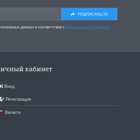
для хобби с мягкими
ручками
ПОДПИСАТЬСЯ!
упная черно-белая
Хорошие ножницы
, канва хорошего
рсональных данных в соответствии с
официальной политикой
Удобные большие ножницы, мягкие ру
режут отлично!
Ларина Евгения
1 апреля 2026 14:53
ичный кабинет
Вход
Регистрация
Валюта