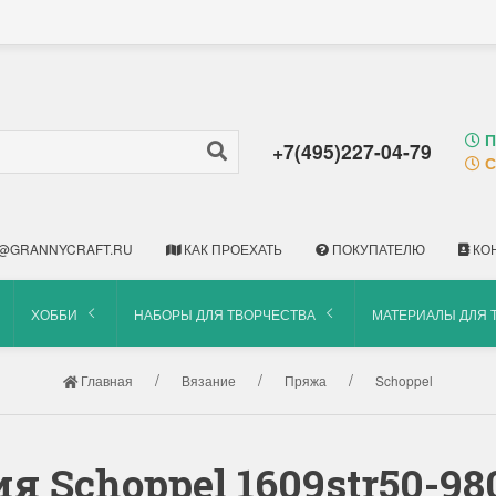
П
+7(495)227-04-79
С
@GRANNYCRAFT.RU
КАК ПРОЕХАТЬ
ПОКУПАТЕЛЮ
КО
ХОББИ
НАБОРЫ ДЛЯ ТВОРЧЕСТВА
МАТЕРИАЛЫ ДЛЯ 
Главная
Вязание
Пряжа
Schoppel
я Schoppel 1609str50-9