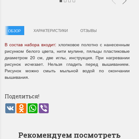
ХАРАКТЕРИСТИКИ
ОТЗЫВЫ
ОБЗОР
В состав набора входит:
хлопковое полотно с нанесенным
рисунком белого цвета, нити мулине, пяльцы пластиковые
Летние Скидки
Раритеты Дим. 
диаметром 20 см, две иглы, инструкция. При нагревании
!! СКИДКА 20% ‼️ с 1 до 3 июня в
На сайте пополнение н
рисунок исчезает. Нельзя гладить перед вышиванием.
честь первого летнего дня
Dimensions американско
Рисунок можно смыть мыльной водой по окончании
Чудетство...
Спешите купить...
вышивания.
ПОДРОБНЕЕ
ПОДРОБНЕЕ
Поделиться!
Анастасия Туманова
Анастасия Туманова
VK
Odnoklassniki
WhatsApp
Viber
1 июня 2024 11:29
22 мая 2024 13:01
Рекомендуем посмотреть