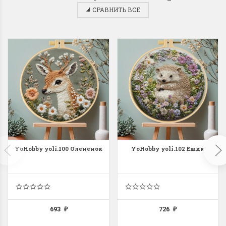
СРАВНИТЬ ВСЕ
Dimensions 35231
Dimensio
Willow Swan
13648USA 
(Ива-лебедь)
Bear and C
(Белый м
с
Хороший набор
медвежат
Отличный набор, канва,
нитки и схема, всё в
отличном состоянии.
Красивый на
YoHobby yoli.100 Олененок
YoHobby yoli.102 Ежик
Ларина Евгения
Очень красивый 
1 апреля 2026 14:55
раритетный сюж
комплектация хо
Ларина Евген
1 апреля 2026 1
693
726
₽
₽