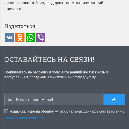
очень износостойкие, выдержат не мало изменений
причесок.
Поделиться!
VK
Odnoklassniki
WhatsApp
Viber
Летние Скидки
Раритеты Дим. 
ОСТАВАЙТЕСЬ НА СВЯЗИ!
!! СКИДКА 20% ‼️ с 1 до 3 июня в
На сайте пополнение н
честь первого летнего дня
Dimensions американско
Чудетство...
Спешите купить...
Подпишитесь на рассылку и получайте ранний доступ к новым
поступлениям, продажам, событиям и многому другому!
ПОДРОБНЕЕ
ПОДРОБНЕЕ
Анастасия Туманова
Анастасия Туманова
1 июня 2024 11:29
22 мая 2024 13:01
Я даю согласие на обработку персональных данных в соответствии с
официальной политикой