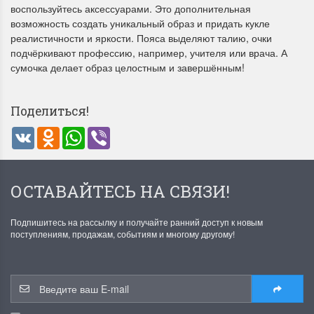
воспользуйтесь аксессуарами. Это дополнительная
возможность создать уникальный образ и придать кукле
реалистичности и яркости. Пояса выделяют талию, очки
подчёркивают профессию, например, учителя или врача. А
сумочка делает образ целостным и завершённым!
Поделиться!
Летние Скидки
Раритеты Дим. 
VK
Odnoklassniki
WhatsApp
Viber
!! СКИДКА 20% ‼️ с 1 до 3 июня в
На сайте пополнение н
честь первого летнего дня
Dimensions американско
Чудетство...
Спешите купить...
ОСТАВАЙТЕСЬ НА СВЯЗИ!
ПОДРОБНЕЕ
ПОДРОБНЕЕ
Подпишитесь на рассылку и получайте ранний доступ к новым
Анастасия Туманова
Анастасия Туманова
поступлениям, продажам, событиям и многому другому!
1 июня 2024 11:29
22 мая 2024 13:01