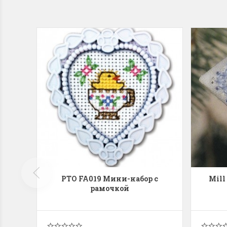
Летние Скидки
Раритет
!! СКИДКА 20% ‼️ с 1 до 3 июня в честь
На сайте п
первого летнего дня Чудетство...
американско
ПОДРОБНЕЕ
ПОДРОБН
Анастасия Туманова
Анастас
1 июня 2024 11:29
22 мая 20
РТО FA019 Мини-набор с
Mill
рамочкой
Dimensions 35231 Willow
D