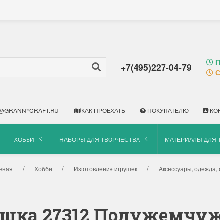
П
+7(495)227-04-79
С
@GRANNYCRAFT.RU
КАК ПРОЕХАТЬ
ПОКУПАТЕЛЮ
КО
ХОББИ
НАБОРЫ ДЛЯ ТВОРЧЕСТВА
МАТЕРИАЛЫ ДЛЯ 
вная
Хобби
Изготовление игрушек
Аксессуары, одежда, о
ушка 27312 Полужемчу