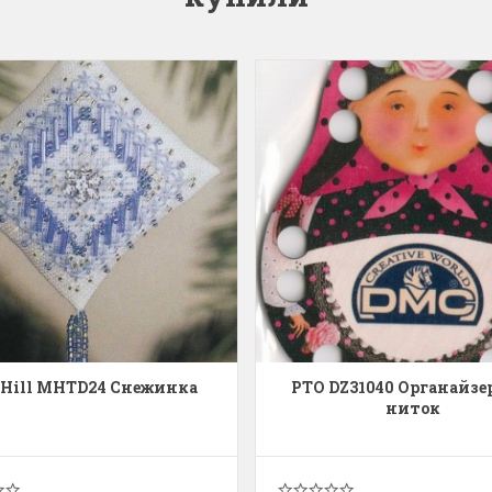
ы Дим. New!
Поступление нов
ополнение наборов Dimensions
На склад приехали новинки
й сборки. Спешите купить...
любимых "Чудесной иглы" и
ЕЕ
ПОДРОБНЕЕ
ия Туманова
Анастасия Туманова
24 13:01
14 мая 2024 11:58
 Hill MHTD24 Снежинка
РТО DZ31040 Органайзе
ниток
imensions 13648USA
Permin 92-1