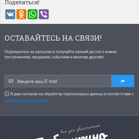
Поделиться!
VK
Odnoklassniki
WhatsApp
Viber
ОСТАВАЙТЕСЬ НА СВЯЗИ!
Подпишитесь на рассылку и получайте ранний доступ к новым
Летние Скидки
Раритеты Дим. 
поступлениям, продажам, событиям и многому другому!
!! СКИДКА 20% ‼️ с 1 до 3 июня в
На сайте пополнение н
честь первого летнего дня
Dimensions американско
Чудетство...
Спешите купить...
ПОДРОБНЕЕ
ПОДРОБНЕЕ
Я даю согласие на обработку персональных данных в соответствии с
официальной политикой
Анастасия Туманова
Анастасия Туманова
1 июня 2024 11:29
22 мая 2024 13:01
все для увлеченных