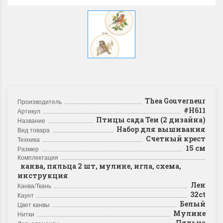
Thea Gouverneur
Производитель
#H611
Артикул
Птицы сада Теи (2 дизайна)
Название
Набор для вышивания
Вид товара
Счетный крест
Техника
15 см
Размер
Комплектация
канва, пяльца 2 шт, мулине, игла, схема,
инструкция
Лен
Канва/Ткань
32ct
Каунт
Белый
Цвет канвы
Мулине
Нитки
Пяльца