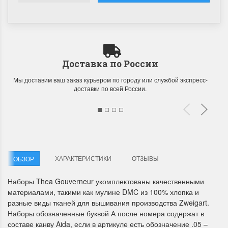
Доставка по России
Мы доставим ваш заказ курьером по городу или службой экспресс-
Летние Скидки
Раритеты Дим. 
доставки по всей России.
!! СКИДКА 20% ‼️ с 1 до 3 июня в
На сайте пополнение н
честь первого летнего дня
Dimensions американско
Чудетство...
Спешите купить...
ПОДРОБНЕЕ
ПОДРОБНЕЕ
ХАРАКТЕРИСТИКИ
ОТЗЫВЫ
ОБЗОР
Анастасия Туманова
Анастасия Туманова
1 июня 2024 11:29
22 мая 2024 13:01
Наборы Thea Gouverneur укомплектованы качественными
материалами, такими как мулине DMC из 100% хлопка и
разные виды тканей для вышивания производства Zweigart.
Наборы обозначенные буквой А после номера содержат в
составе канву Aida, если в артикуле есть обозначение .05 –