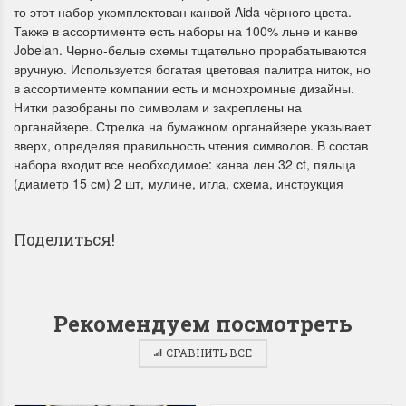
то этот набор укомплектован канвой Aida чёрного цвета.
Также в ассортименте есть наборы на 100% льне и канве
Jobelan. Черно-белые схемы тщательно прорабатываются
вручную. Используется богатая цветовая палитра ниток, но
в ассортименте компании есть и монохромные дизайны.
Dimensions 35231
Dimensio
Нитки разобраны по символам и закреплены на
органайзере. Стрелка на бумажном органайзере указывает
Willow Swan
13648USA 
вверх, определяя правильность чтения символов. В состав
(Ива-лебедь)
Bear and C
набора входит все необходимое: канва лен 32 ct, пяльца
(Белый м
(диаметр 15 см) 2 шт, мулине, игла, схема, инструкция
с
Хороший набор
медвежат
Отличный набор, канва,
нитки и схема, всё в
Поделиться!
отличном состоянии.
Красивый на
Ларина Евгения
Очень красивый 
1 апреля 2026 14:55
раритетный сюж
комплектация хо
Рекомендуем посмотреть
Ларина Евген
СРАВНИТЬ ВСЕ
1 апреля 2026 1