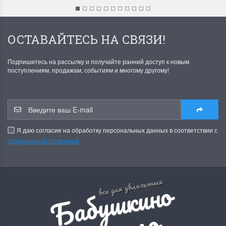
ОСТАВАЙТЕСЬ НА СВЯЗИ!
Подпишитесь на рассылку и получайте ранний доступ к новым
поступлениям, продажам, событиям и многому другому!
Я даю согласие на обработку персональных данных в соответствии с
официальной политикой
Б
а
б
у
ш
к
и
н
о
р
е
м
е
с
л
все для увлеченных